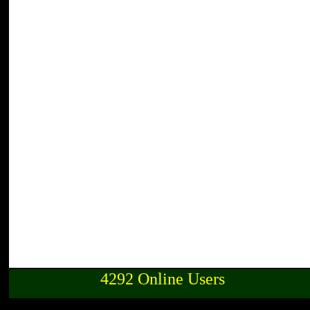
4292 Online Users