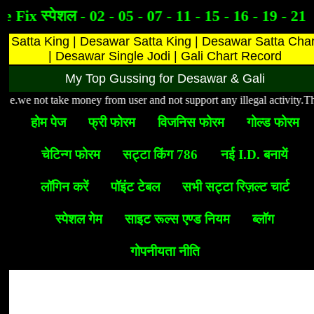
 Fix स्पेशल - 02 - 05 - 07 - 11 - 15 - 16 - 19 - 21 -
Satta King | Desawar Satta King | Desawar Satta Char
| Desawar Single Jodi | Gali Chart Record
My Top Gussing for Desawar & Gali
e not take money from user and not support any illegal activity.This webs
होम पेज
फ्री फोरम
विजनिस फोरम
गोल्ड फोरम
चेटिन्ग फोरम
सट्टा किंग 786
नई I.D. बनायें
लॉगिन करें
पॉइंट टेबल
सभी सट्टा रिज़ल्ट चार्ट
स्पेशल गेम
साइट रूल्स एण्ड नियम
ब्लॉग
गोपनीयता नीति