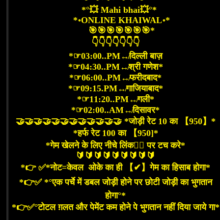
*°💥 Mahi bhai💥°*
*॰ONLINE KHAIWAL॰*
🎯🎯🎯🎯🎯🎯🎯*
👇👇👇👇👇👇👇
*☞03:00..PM↮दिल्ली बाज़
*☞04:30..PM↮श्री गणेश*
*☞06:00..PM↮फरीदबाद*
*☞09:15.PM↮गाजियाबाद*
*☞11:20..PM↮गली*
*☞02:00..AM↮दिसावर*
🤝🤝🤝🤝🤝🤝🤝🤝🤝🤝🤝🤝 *जोड़ी रेट 10 का 【950】*
*हर्फ रेट 100 का 【950]*
*गेम खेलने के लिए नीचे लिंक👇🏻 पर टच करे*
🔰🔰🔰🔰🔰🔰🔰🔰🔰
*👉 ✅*नोट=केवल ओके का ही 【✔】गेम का हिसाब होगा*
*👉✅ *°एक पर्चे में डबल जोड़ी होने पर छोटी जोड़ी का भुगतान
होगा°*
*👉✅°टोटल ग़लत और पेमेंट कम होने पे भुगतान नहीं दिया जाये गा*