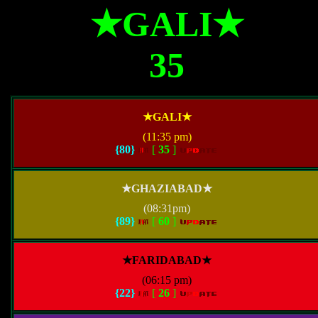
★GALI★
35
★GALI★
(11:35 pm)
{80}
[
35
]
★GHAZIABAD★
(08:31pm)
{89}
[
60
]
★FARIDABAD★
(06:15 pm)
{22}
[
26
]