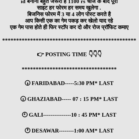
id बनाना बहुत जरूरी है 1100 rs चार्ज के बाद पूरी
साइट हर फोरम हर समय खुलेगा .
बिजनिस फोरम में 3 या 4 लोग पोस्ट करते है
आप किसी एक का गेम पकड़ कर खेलो याद रहे
एक गेम पास होते ही फिर स्टॉप कर दो और रोज प्रॉफिट कमाए
************************************************
👉 POSTING TIME 👇👇👇
**********************************
🕠 FARIDABAD-----5:30 PM* LAST
🕡 GHAZIABAD----- 07 : 15 PM* LAST
🕙 GALI---------------10 : 45 PM* LAST
🕐 DESAWAR--------1:00 AM* LAST