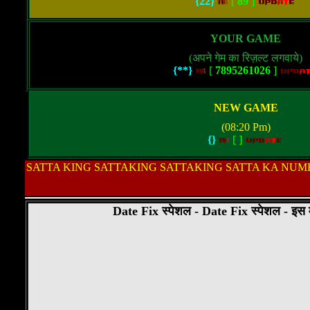
{22}
[
89
]
YOUR GAME
(अपने गेम का रिज़ल्ट लगवाये)
{**}
[
7895261026
]
NEW GAME
(08:20 Pm)
{}
[
]
SATTA KING SATTAKING SATTAKING SATTA KA NUM
Date Fix स्पेशल - Date Fix स्पेशल - इस म