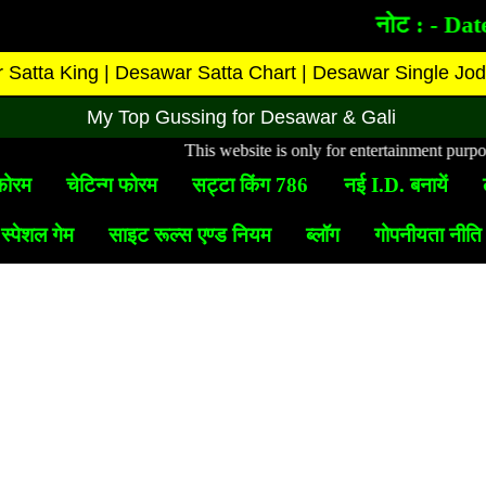
नोट : - Date Fi
 Satta King | Desawar Satta Chart | Desawar Single Jodi
My Top Gussing for Desawar & Gali
This website is only for entertainment purpose.we no
फोरम
चेटिन्ग फोरम
सट्टा किंग 786
नई I.D. बनायें
स्पेशल गेम
साइट रूल्स एण्ड नियम
ब्लॉग
गोपनीयता नीति