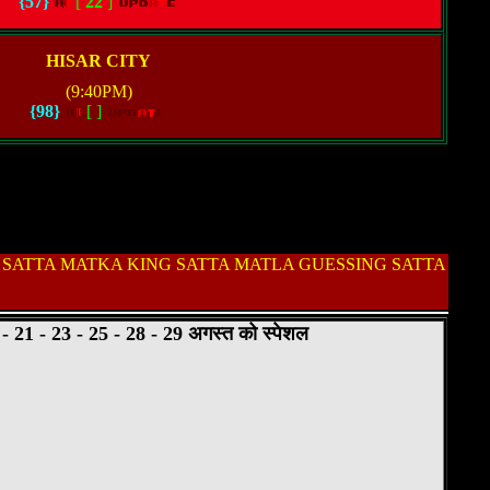
{57}
[
22
]
HISAR CITY
(9:40PM)
{98}
[
]
 SATTA MATKA KING SATTA MATLA GUESSING SATTA
 - 21 - 23 - 25 - 28 - 29 अगस्त को स्पेशल