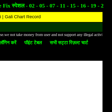
x स्पेशल - 02 - 05 - 07 - 11 - 15 - 16 - 19 - 21 - 23
 | Gali Chart Record
t take money from user and not support any illegal activity.This website i
लॉगिन करें
पॉइंट टेबल
सभी सट्टा रिज़ल्ट चार्ट