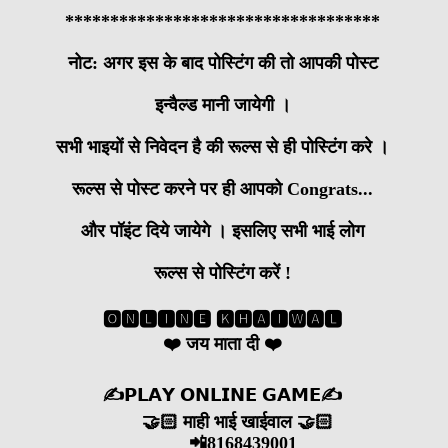
***********************************
नोट: अगर इस के बाद पोस्टिंग की तो आपकी पोस्ट
इन्वैल्ड मानी जायेगी ।
सभी भाइयों से निवेदन है की रूल्स से ही पोस्टिंग करे ।
रूल्स से पोस्ट करने पर ही आपको Congrats...
और पॉइंट दिये जायेगे । इसलिए सभी भाई लोग
रूल्स से पोस्टिंग करें !
🅾🅽🅻🅸🅽🅴 🅺🅷🅰🅸🆆🅰🅻
❤️ जय माता दी ❤️
✍𝗣𝗟𝗔𝗬 𝗢𝗡𝗟𝗜𝗡𝗘 𝗚𝗔𝗠𝗘✍
🤝🏻 माही भाई खाईवाल 🤝🏻
📲8168439001