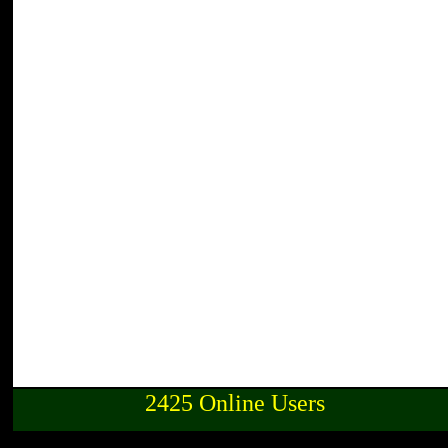
2425 Online Users