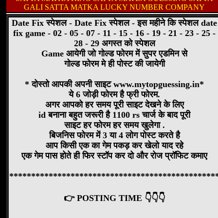
GALI SATTA MATKA LUCKY NUMBER COMPANY
Date Fix स्पेशल - Date Fix स्पेशल - इस महीने कि स्पेशल date
fix game - 02 - 05 - 07 - 11 - 15 - 16 - 19 - 21 - 23 - 25 -
28 - 29 अगस्त को स्पेशल
Game आयेगी जो गोल्ड फोरम में सुपर एडमिन से
गोल्ड फोरम मे ही पोस्ट की जायेगी
* दोस्तो आपकी अपनी साइट www.mytopguessing.in*
ये 6 जोड़ी फोरम है फ्री फोरम.
अगर आपको हर समय पूरी साइट देखने के लिए
id बनाना बहुत जरूरी है 1100 rs चार्ज के बाद पूरी
साइट हर फोरम हर समय खुलेगा .
बिजनिस फोरम में 3 या 4 लोग पोस्ट करते है
आप किसी एक का गेम पकड़ कर खेलो याद रहे
एक गेम पास होते ही फिर स्टॉप कर दो और रोज प्रॉफिट कमाए
***********************************************
👉 POSTING TIME 👇👇👇