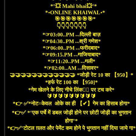
*°💥 Mahi bhai💥°*
*॰ONLINE KHAIWAL॰*
🎯🎯🎯🎯🎯🎯🎯*
👇👇👇👇👇👇👇
*☞03:00..PM↮दिल्ली बाज़
*☞04:30..PM↮श्री गणेश*
*☞06:00..PM↮फरीदबाद*
*☞09:15.PM↮गाजियाबाद*
*☞11:20..PM↮गली*
*☞02:00..AM↮दिसावर*
🤝🤝🤝🤝🤝🤝🤝🤝🤝🤝🤝🤝 *जोड़ी रेट 10 का 【950】*
*हर्फ रेट 100 का 【950]*
*गेम खेलने के लिए नीचे लिंक👇🏻 पर टच करे*
🔰🔰🔰🔰🔰🔰🔰🔰🔰
*👉 ✅*नोट=केवल ओके का ही 【✔】गेम का हिसाब होगा*
*👉✅ *°एक पर्चे में डबल जोड़ी होने पर छोटी जोड़ी का भुगतान
होगा°*
*👉✅°टोटल ग़लत और पेमेंट कम होने पे भुगतान नहीं दिया जाये गा*