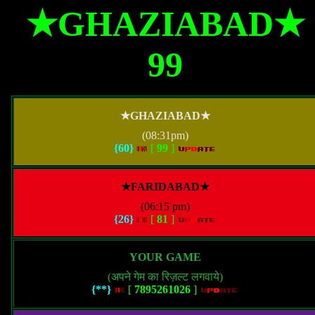
★GHAZIABAD★
99
★GHAZIABAD★
(08:31pm)
{60}
[
99
]
★FARIDABAD★
(06:15 pm)
{26}
[
81
]
YOUR GAME
(अपने गेम का रिज़ल्ट लगवाये)
{**}
[
7895261026
]