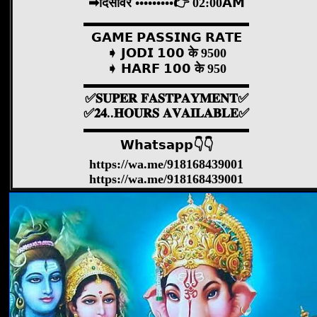
➡दिसावर •••••••••👉 02:00𝗔𝗠
▬▬▬▬▬▬▬▬▬▬▬▬▬
𝗚𝗔𝗠𝗘 𝗣𝗔𝗦𝗦𝗜𝗡𝗚 𝗥𝗔𝗧𝗘
➧ 𝗝𝗢𝗗𝗜 𝟭𝟬𝟬 के 9500
➧ 𝗛𝗔𝗥𝗙 𝟭𝟬𝟬 के 950
▬▬▬▬▬▬▬▬▬▬▬▬▬
✅𝐒𝐔𝐏𝐄𝐑 𝐅𝐀𝐒𝐓𝐏𝐀𝐘𝐌𝐄𝐍𝐓✅
✅𝟐𝟒..𝐇𝐎𝐔𝐑𝐒 𝐀𝐕𝐀𝐈𝐋𝐀𝐁𝐋𝐄✅
▬▬▬▬▬▬▬▬▬▬▬▬▬
𝗪𝗵𝗮𝘁𝘀𝗮𝗽𝗽👇👇
https://wa.me/918168439001
https://wa.me/918168439001