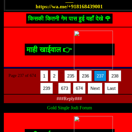
___
https://wa.me/+918168439001
किसकी कितनी गेम पास हुई यहाँ देखे 🌹
माही खाईवाल 👉
...
Page 237 of 674
1
2
235
236
237
238
..
239
673
674
Next
Last
###Reply###
Gold Single Jodi Forum