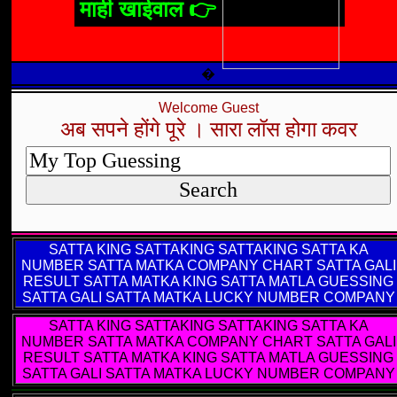
माही खाईवाल 👉
�
Welcome Guest
अब सपने होंगे पूरे । सारा लॉस होगा कवर
SATTA KING
SATTAKING SATTAKING SATTA KA
NUMBER SATTA MATKA COMPANY CHART SATTA GALI
RESULT SATTA MATKA KING SATTA MATLA GUESSING
SATTA GALI SATTA MATKA LUCKY NUMBER COMPANY
SATTA KING SATTAKING SATTAKING SATTA KA
NUMBER SATTA MATKA COMPANY CHART SATTA GALI
RESULT SATTA MATKA KING SATTA MATLA GUESSING
SATTA GALI SATTA MATKA LUCKY NUMBER COMPANY