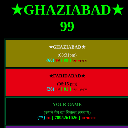
★GHAZIABAD★
99
★GHAZIABAD★
(08:31pm)
{60}
[
99
]
★FARIDABAD★
(06:15 pm)
{26}
[
81
]
YOUR GAME
(अपने गेम का रिज़ल्ट लगवाये)
{**}
[
7895261026
]