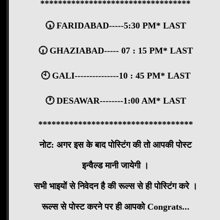
**********************************
🕠 FARIDABAD-----5:30 PM* LAST
🕡 GHAZIABAD----- 07 : 15 PM* LAST
🕙 GALI---------------10 : 45 PM* LAST
🕐 DESAWAR--------1:00 AM* LAST
***********************************
नोट: अगर इस के बाद पोस्टिंग की तो आपकी पोस्ट
इन्वैल्ड मानी जायेगी ।
सभी भाइयों से निवेदन है की रूल्स से ही पोस्टिंग करे ।
रूल्स से पोस्ट करने पर ही आपको Congrats...