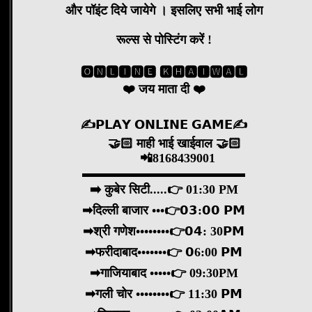
और पॉइंट दिये जायेगे । इसलिए सभी भाई लोग
रूल्स से पोस्टिंग करें !
🅾🅽🅻🅸🅽🅴 🅺🅷🅰🅸🆆🅰🅻
❤️ जय माता दी ❤️
✍𝗣𝗟𝗔𝗬 𝗢𝗡𝗟𝗜𝗡𝗘 𝗚𝗔𝗠𝗘✍
🤝🏻 माही भाई खाईवाल 🤝🏻
📲8168439001
▬▬▬▬▬▬▬▬▬▬▬▬▬
➡️ कुबेर सिटी.....👉 01:30 PM
➡दिल्ली बाजार •••👉𝟬𝟯:𝟬𝟬 𝗣𝗠
➡श्री गणेश••••••••👉𝟬𝟰: 30𝗣𝗠
➡फरीदाबाद•••••••👉 𝟬6:00 𝗣𝗠
➡गाजियाबाद •••••👉 09:30PM
➡गली चोर ••••••••👉 11:30 𝗣𝗠