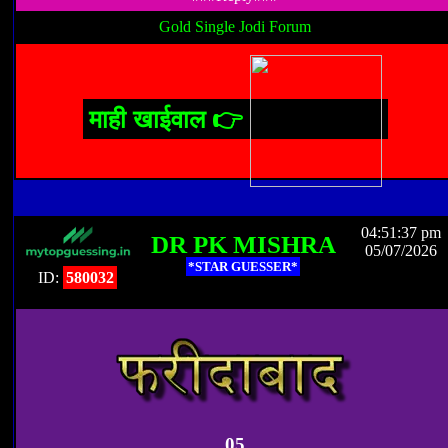
Gold Single Jodi Forum
माही खाईवाल 👉
04:51:37 pm
DR PK MISHRA
05/07/2026
*STAR GUESSER*
ID:
580032
Guessing Forum
05