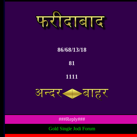
86/68/13/18
81
1111
###Reply###
Gold Single Jodi Forum