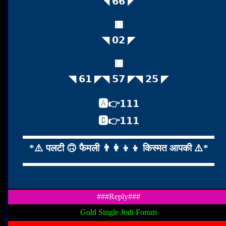
◥ 𝟲𝟲 ◤
🟥
◥ 𝟬𝟮 ◤
🟥
◥ 𝟲𝟭 ◤◥ 𝟱𝟳 ◤◥ 𝟮𝟱 ◤
🅰️👉𝟭𝟭𝟭
🅱️👉𝟭𝟭𝟭
▬▬▬▬▬▬▬▬▬▬▬▬▬▬▬▬▬▬▬▬
*⚠️ पलटी 🙃 फैमली 👨‍👩‍👦‍👦 किस्मत आपकी ⚠️*
▬▬▬▬▬▬▬▬▬▬▬▬▬▬▬▬▬▬▬▬
###Reply###
Gold Single Jodi Forum