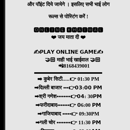
और पॉइंट दिये जायेगे । इसलिए सभी भाई लोग
रूल्स से पोस्टिंग करें !
🅾🅽🅻🅸🅽🅴 🅺🅷🅰🅸🆆🅰🅻
❤️ जय माता दी ❤️
✍𝗣𝗟𝗔𝗬 𝗢𝗡𝗟𝗜𝗡𝗘 𝗚𝗔𝗠𝗘✍
🤝🏻 माही भाई खाईवाल 🤝🏻
📲8168439001
▬▬▬▬▬▬▬▬▬▬▬▬▬
➡️ कुबेर सिटी.....👉 01:30 PM
➡दिल्ली बाजार •••👉𝟬𝟯:𝟬𝟬 𝗣𝗠
➡श्री गणेश••••••••👉𝟬𝟰: 30𝗣𝗠
➡फरीदाबाद•••••••👉 𝟬6:00 𝗣𝗠
➡गाजियाबाद •••••👉 09:30PM
➡गली चोर ••••••••👉 11:30 𝗣𝗠