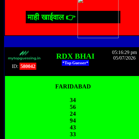
माही खाईवाल 👉
05:16:29 pm
RDX BHAI
05/07/2026
*Top Guesser*
ID:
580042
Guessing Forum
FARIDABAD
34
56
24
94
43
33