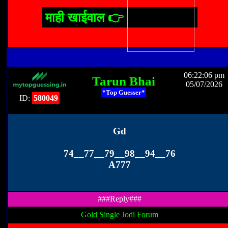
माही खाईवाल 👉
06:22:06 pm
Tarun Bhai
05/07/2026
*Top Guesser*
ID:
580049
Guessing Forum
Gd
74__77__79__98__94__76
A777
###Reply###
Gold Single Jodi Forum