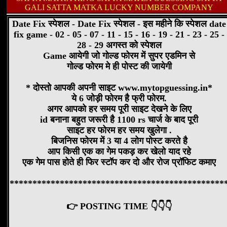
GALI SATTA MATKA LUCKY NUMBER COMPANY
Date Fix स्पेशल - Date Fix स्पेशल - इस महीने कि स्पेशल date
fix game - 02 - 05 - 07 - 11 - 15 - 16 - 19 - 21 - 23 - 25 -
28 - 29 अगस्त को स्पेशल
Game आयेगी जो गोल्ड फोरम में सुपर एडमिन से
गोल्ड फोरम मे ही पोस्ट की जायेगी
* दोस्तो आपकी अपनी साइट www.mytopguessing.in*
ये 6 जोड़ी फोरम है फ्री फोरम.
अगर आपको हर समय पूरी साइट देखने के लिए
id बनाना बहुत जरूरी है 1100 rs चार्ज के बाद पूरी
साइट हर फोरम हर समय खुलेगा .
बिजनिस फोरम में 3 या 4 लोग पोस्ट करते है
आप किसी एक का गेम पकड़ कर खेलो याद रहे
एक गेम पास होते ही फिर स्टॉप कर दो और रोज प्रॉफिट कमाए
***********************************************
👉 POSTING TIME 👇👇👇