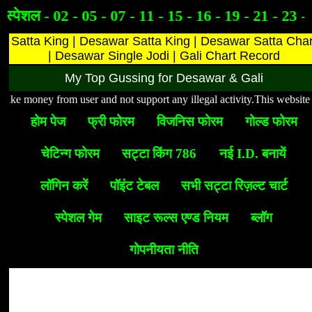
शल - 02 - 05 - 07 - 11 - 15 - 16 - 19 - 21 - 23 - 25 
Satta King | Desawar Satta King | Desawar Satta Char
| Desawar Single Jodi | Gali Chart Record
My Top Gussing for Desawar & Gali
 from user and not support any illegal activity.This website is showing r
होम पेज
फ्री फोरम
विजनिस फोरम
गोल्ड फोरम
चेटिन्ग फोरम
सट्टा किंग 786
नई I.D. बनायें
लॉगिन करें
पॉइंट टेबल
सभी सट्टा रिज़ल्ट चार्ट
स्पेशल गेम
साइट रूल्स एण्ड नियम
ब्लॉग
गोपनीयता नीति