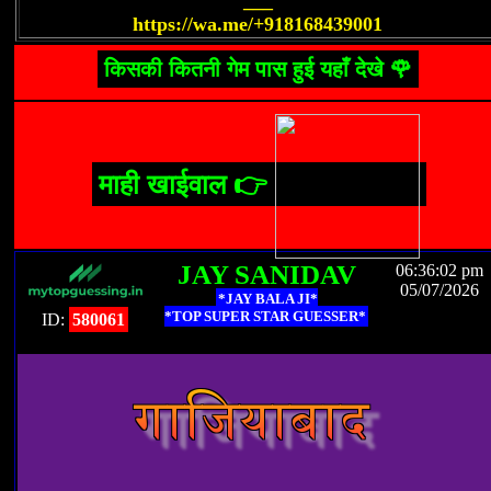
___
https://wa.me/+918168439001
किसकी कितनी गेम पास हुई यहाँ देखे 🌹
माही खाईवाल 👉
JAY SANIDAV
06:36:02 pm
05/07/2026
*JAY BALA JI*
*TOP SUPER STAR GUESSER*
ID:
580061
Guessing Forum