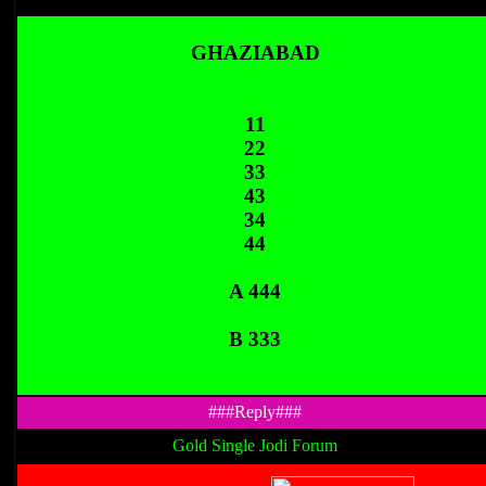
Guessing Forum
GHAZIABAD
11
22
33
43
34
44
A 444
B 333
###Reply###
Gold Single Jodi Forum