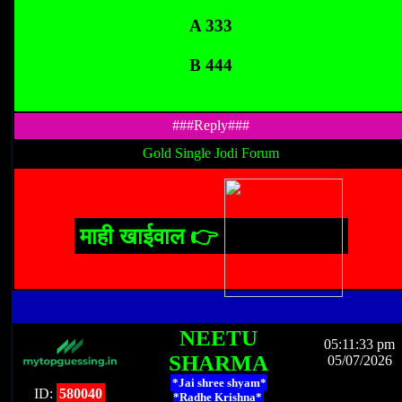
A 333
B 444
###Reply###
Gold Single Jodi Forum
माही खाईवाल 👉
NEETU
05:11:33 pm
SHARMA
05/07/2026
*Jai shree shyam*
ID:
580040
*Radhe Krishna*