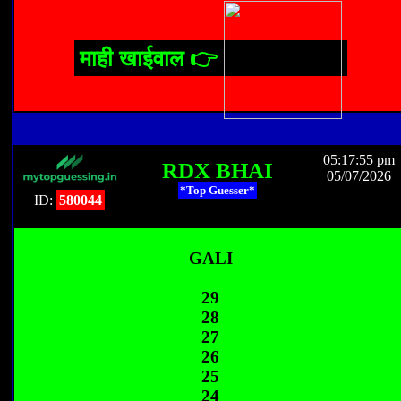
माही खाईवाल 👉
05:17:55 pm
RDX BHAI
05/07/2026
*Top Guesser*
ID:
580044
Guessing Forum
GALI
29
28
27
26
25
24