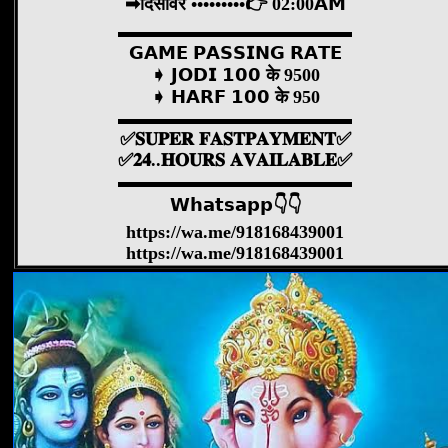
➡दिसावर •••••••••👉 02:00𝗔𝗠
▬▬▬▬▬▬▬▬▬▬▬▬▬
𝗚𝗔𝗠𝗘 𝗣𝗔𝗦𝗦𝗜𝗡𝗚 𝗥𝗔𝗧𝗘
➧ 𝗝𝗢𝗗𝗜 𝟭𝟬𝟬 के 9500
➧ 𝗛𝗔𝗥𝗙 𝟭𝟬𝟬 के 950
▬▬▬▬▬▬▬▬▬▬▬▬▬
✅𝐒𝐔𝐏𝐄𝐑 𝐅𝐀𝐒𝐓𝐏𝐀𝐘𝐌𝐄𝐍𝐓✅
✅𝟐𝟒..𝐇𝐎𝐔𝐑𝐒 𝐀𝐕𝐀𝐈𝐋𝐀𝐁𝐋𝐄✅
▬▬▬▬▬▬▬▬▬▬▬▬▬
𝗪𝗵𝗮𝘁𝘀𝗮𝗽𝗽👇👇
https://wa.me/918168439001
https://wa.me/918168439001