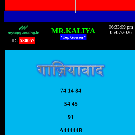
06:33:09 pm
MR.KALIYA
05/07/2026
*Top Guesser*
ID:
580057
Guessing Forum
74 14 84
54 45
91
A44444B