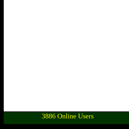
3886 Online Users