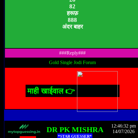
82
हरूफ़
888
अंदर बाहर
###Reply###
Gold Single Jodi Forum
माही खाईवाल 👉
12:46:32 pm
DR PK MISHRA
14/07/2026
*STAR GUESSER*