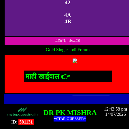
42
4A
4B
###Reply###
Gold Single Jodi Forum
माही खाईवाल 👉
12:43:58 pm
DR PK MISHRA
14/07/2026
*STAR GUESSER*
ID:
581131
Guessing Forum