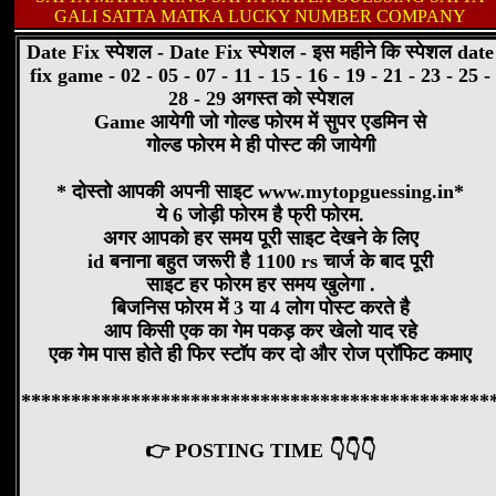
GALI SATTA MATKA LUCKY NUMBER COMPANY
Date Fix स्पेशल - Date Fix स्पेशल - इस महीने कि स्पेशल date
fix game - 02 - 05 - 07 - 11 - 15 - 16 - 19 - 21 - 23 - 25 -
28 - 29 अगस्त को स्पेशल
Game आयेगी जो गोल्ड फोरम में सुपर एडमिन से
गोल्ड फोरम मे ही पोस्ट की जायेगी
* दोस्तो आपकी अपनी साइट www.mytopguessing.in*
ये 6 जोड़ी फोरम है फ्री फोरम.
अगर आपको हर समय पूरी साइट देखने के लिए
id बनाना बहुत जरूरी है 1100 rs चार्ज के बाद पूरी
साइट हर फोरम हर समय खुलेगा .
बिजनिस फोरम में 3 या 4 लोग पोस्ट करते है
आप किसी एक का गेम पकड़ कर खेलो याद रहे
एक गेम पास होते ही फिर स्टॉप कर दो और रोज प्रॉफिट कमाए
***********************************************
👉 POSTING TIME 👇👇👇