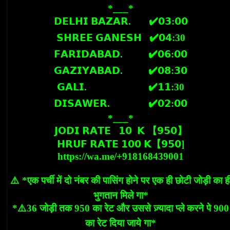
*___*
𝗗𝗘𝗟𝗛𝗜 𝗕𝗔𝗭𝗔𝗥. ✔️𝟬𝟯:𝟬𝟬
𝗦𝗛𝗥𝗘𝗘 𝗚𝗔𝗡𝗘𝗦𝗛 ✔️𝟬𝟰:30
𝗙𝗔𝗥𝗜𝗗𝗔𝗕𝗔𝗗. ✔️𝟬𝟲:𝟬𝟬
𝗚𝗔𝗭𝗜𝗬𝗔𝗕𝗔𝗗. ✔️𝟬𝟴:𝟯𝟬
𝗚𝗔𝗟𝗜. ✔️𝟭𝟭:30
𝗗𝗜𝗦𝗔𝗪𝗘𝗥. ✔️𝟬𝟮:𝟬𝟬
*___*
𝗝𝗢𝗗𝗜 𝗥𝗔𝗧𝗘 𝟭𝟬 𝗞 【𝟵𝟱𝟬】
𝗛𝗥𝗨𝗙 𝗥𝗔𝗧𝗘 𝟭𝟬𝟬 𝗞【𝟵𝟱𝟬]
https://wa.me/+918168439001
⚠️ *एक पर्ची में दो नंबर की पासिंग होने पर एक ही छोटी जोड़ी का ह
भुगतान मिले गा*
*⚠️36 जोड़ी तक 950 का रेट और उससे ज़्यादा प्ले करने पे 900
का रेट दिया जाये गा*