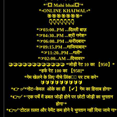
*°💥 Mahi bhai💥°*
*॰ONLINE KHAIWAL॰*
🎯🎯🎯🎯🎯🎯🎯*
👇👇👇👇👇👇👇
*☞03:00..PM↮दिल्ली बाज़
*☞04:30..PM↮श्री गणेश*
*☞06:00..PM↮फरीदबाद*
*☞09:15.PM↮गाजियाबाद*
*☞11:20..PM↮गली*
*☞02:00..AM↮दिसावर*
🤝🤝🤝🤝🤝🤝🤝🤝🤝🤝🤝🤝 *जोड़ी रेट 10 का 【950】*
*हर्फ रेट 100 का 【950]*
*गेम खेलने के लिए नीचे लिंक👇🏻 पर टच करे*
🔰🔰🔰🔰🔰🔰🔰🔰🔰
*👉 ✅*नोट=केवल ओके का ही 【✔】गेम का हिसाब होगा*
*👉✅ *°एक पर्चे में डबल जोड़ी होने पर छोटी जोड़ी का भुगतान
होगा°*
*👉✅°टोटल ग़लत और पेमेंट कम होने पे भुगतान नहीं दिया जाये गा*