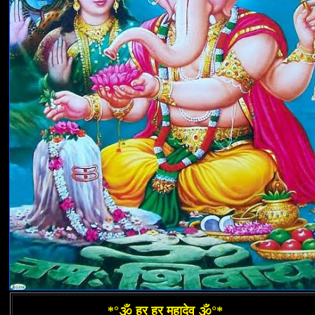
*°🕉️ हर हर महादेव 🕉️°*