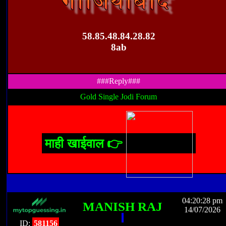
58.85.48.84.28.82
8ab
###Reply###
Gold Single Jodi Forum
माही खाईवाल 👉
04:20:28 pm
MANISH RAJ
14/07/2026
ID:
581156