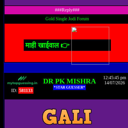
###Reply###
Gold Single Jodi Forum
माही खाईवाल 👉
12:45:45 pm
DR PK MISHRA
14/07/2026
*STAR GUESSER*
ID:
581133
Guessing Forum