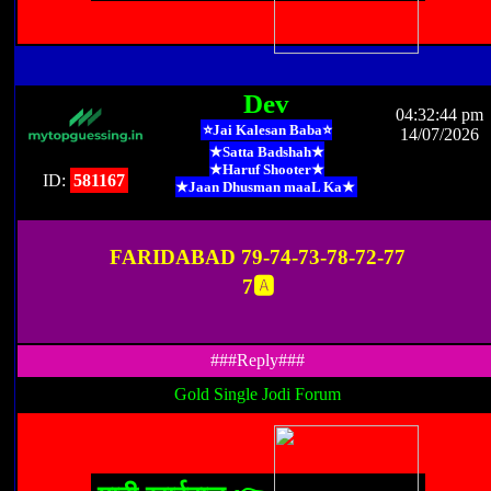
Dev
04:32:44 pm
⭐Jai Kalesan Baba⭐
14/07/2026
★Satta Badshah★
★Haruf Shooter★
ID:
581167
★Jaan Dhusman maaL Ka★
Guessing Forum
FARIDABAD 79-74-73-78-72-77
7🅰️
###Reply###
Gold Single Jodi Forum