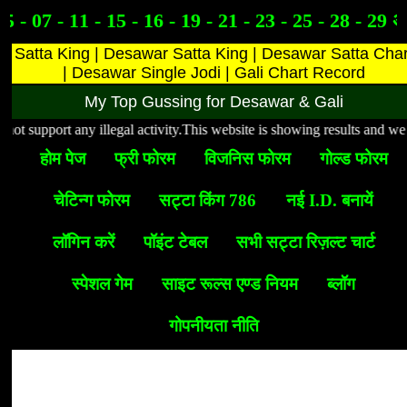
 07 - 11 - 15 - 16 - 19 - 21 - 23 - 25 - 28 - 29 अगस्
Satta King | Desawar Satta King | Desawar Satta Char
| Desawar Single Jodi | Gali Chart Record
My Top Gussing for Desawar & Gali
 any illegal activity.This website is showing results and we dont claim a
होम पेज
फ्री फोरम
विजनिस फोरम
गोल्ड फोरम
चेटिन्ग फोरम
सट्टा किंग 786
नई I.D. बनायें
लॉगिन करें
पॉइंट टेबल
सभी सट्टा रिज़ल्ट चार्ट
स्पेशल गेम
साइट रूल्स एण्ड नियम
ब्लॉग
गोपनीयता नीति