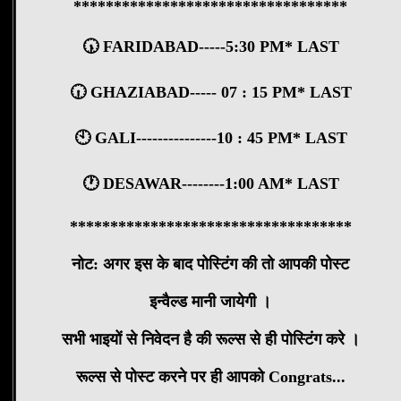
**********************************
🕠 FARIDABAD-----5:30 PM* LAST
🕡 GHAZIABAD----- 07 : 15 PM* LAST
🕙 GALI---------------10 : 45 PM* LAST
🕐 DESAWAR--------1:00 AM* LAST
***********************************
नोट: अगर इस के बाद पोस्टिंग की तो आपकी पोस्ट
इन्वैल्ड मानी जायेगी ।
सभी भाइयों से निवेदन है की रूल्स से ही पोस्टिंग करे ।
रूल्स से पोस्ट करने पर ही आपको Congrats...