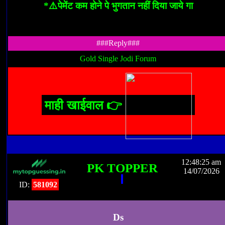
*⚠️पेमेंट कम होने पे भुगतान नहीं दिया जाये गा
###Reply###
Gold Single Jodi Forum
माही खाईवाल 👉
12:48:25 am
PK TOPPER
14/07/2026
ID:
581092
Guessing Forum
Ds