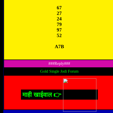
67
27
24
79
97
52
A7B
###Reply###
Gold Single Jodi Forum
माही खाईवाल 👉