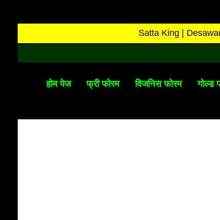
Satta King | Desawar
होम पेज
फ्री फोरम
विजनिस फोरम
गोल्ड 