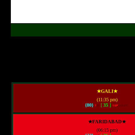
★GALI★
(11:35 pm)
{80}
[
35
]
★FARIDABAD★
(06:15 pm)