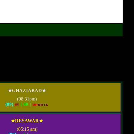
★GHAZIABAD★
(08:31pm)
{89}
[
60
]
★DESAWAR★
(05:15 am)