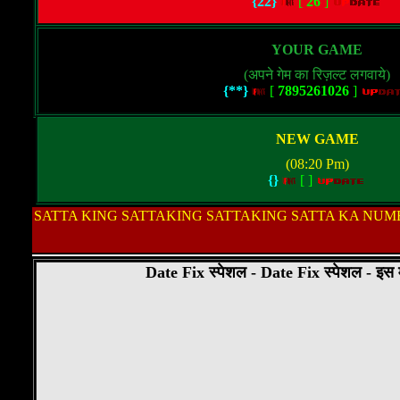
{22}
[
26
]
YOUR GAME
(अपने गेम का रिज़ल्ट लगवाये)
{**}
[
7895261026
]
NEW GAME
(08:20 Pm)
{}
[
]
SATTA KING SATTAKING SATTAKING SATTA KA NUM
Date Fix स्पेशल - Date Fix स्पेशल - इस म