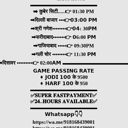
▬▬▬▬▬▬▬▬▬▬▬▬▬
➡️ कुबेर सिटी.....👉 01:30 PM
➡दिल्ली बाजार •••👉𝟬𝟯:𝟬𝟬 𝗣𝗠
➡श्री गणेश••••••••👉𝟬𝟰: 30𝗣𝗠
➡फरीदाबाद•••••••👉 𝟬6:00 𝗣𝗠
➡गाजियाबाद •••••👉 09:30PM
➡गली चोर ••••••••👉 11:30 𝗣𝗠
➡दिसावर •••••••••👉 02:00𝗔𝗠 ▬▬▬▬▬▬▬▬▬▬▬▬
𝗚𝗔𝗠𝗘 𝗣𝗔𝗦𝗦𝗜𝗡𝗚 𝗥𝗔𝗧𝗘
➧ 𝗝𝗢𝗗𝗜 𝟭𝟬𝟬 के 9500
➧ 𝗛𝗔𝗥𝗙 𝟭𝟬𝟬 के 950
▬▬▬▬▬▬▬▬▬▬▬▬▬
✅𝐒𝐔𝐏𝐄𝐑 𝐅𝐀𝐒𝐓𝐏𝐀𝐘𝐌𝐄𝐍𝐓✅
✅𝟐𝟒..𝐇𝐎𝐔𝐑𝐒 𝐀𝐕𝐀𝐈𝐋𝐀𝐁𝐋𝐄✅
▬▬▬▬▬▬▬▬▬▬▬▬▬
𝗪𝗵𝗮𝘁𝘀𝗮𝗽𝗽👇👇
https://wa.me/918168439001