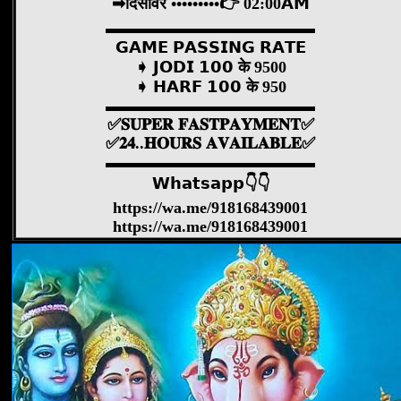
➡दिसावर •••••••••👉 02:00𝗔𝗠
▬▬▬▬▬▬▬▬▬▬▬▬▬
𝗚𝗔𝗠𝗘 𝗣𝗔𝗦𝗦𝗜𝗡𝗚 𝗥𝗔𝗧𝗘
➧ 𝗝𝗢𝗗𝗜 𝟭𝟬𝟬 के 9500
➧ 𝗛𝗔𝗥𝗙 𝟭𝟬𝟬 के 950
▬▬▬▬▬▬▬▬▬▬▬▬▬
✅𝐒𝐔𝐏𝐄𝐑 𝐅𝐀𝐒𝐓𝐏𝐀𝐘𝐌𝐄𝐍𝐓✅
✅𝟐𝟒..𝐇𝐎𝐔𝐑𝐒 𝐀𝐕𝐀𝐈𝐋𝐀𝐁𝐋𝐄✅
▬▬▬▬▬▬▬▬▬▬▬▬▬
𝗪𝗵𝗮𝘁𝘀𝗮𝗽𝗽👇👇
https://wa.me/918168439001
https://wa.me/918168439001