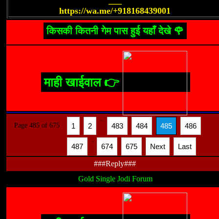
___
https://wa.me/+918168439001
किसकी कितनी गेम पास हुई यहाँ देखे 🌹
माही खाईवाल 👉
...
Page 485 of 675
1
2
483
484
485
486
..
487
674
675
Next
Last
###Reply###
Gold Single Jodi Forum