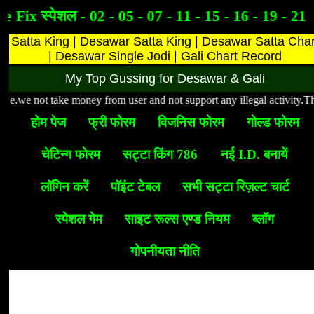
 Fix स्पेशल - 02 - 05 - 07 - 11 - 15 - 16 - 19 - 21 -
Satta King | Desawar Satta King | Desawar Satta Char
| Desawar Single Jodi | Gali Chart Record
My Top Gussing for Desawar & Gali
e not take money from user and not support any illegal activity.This webs
होम पेज
फ्री फोरम
विजनिस फोरम
गोल्ड फोरम
चेटिन्ग फोरम
सट्टा किंग 786
नई I.D. बनायें
लॉगिन करें
पॉइंट टेबल
सभी सट्टा रिज़ल्ट चार्ट
स्पेशल गेम
साइट रूल्स एण्ड नियम
ब्लॉग
गोपनीयता नीति