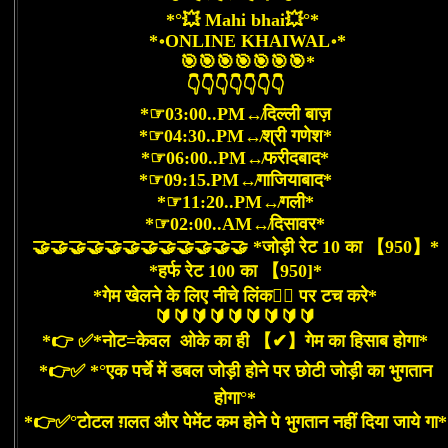
*°💥 Mahi bhai💥°*
*॰ONLINE KHAIWAL॰*
🎯🎯🎯🎯🎯🎯🎯*
👇👇👇👇👇👇👇
*☞03:00..PM↮दिल्ली बाज़
*☞04:30..PM↮श्री गणेश*
*☞06:00..PM↮फरीदबाद*
*☞09:15.PM↮गाजियाबाद*
*☞11:20..PM↮गली*
*☞02:00..AM↮दिसावर*
🤝🤝🤝🤝🤝🤝🤝🤝🤝🤝🤝🤝 *जोड़ी रेट 10 का 【950】*
*हर्फ रेट 100 का 【950]*
*गेम खेलने के लिए नीचे लिंक👇🏻 पर टच करे*
🔰🔰🔰🔰🔰🔰🔰🔰🔰
*👉 ✅*नोट=केवल ओके का ही 【✔】गेम का हिसाब होगा*
*👉✅ *°एक पर्चे में डबल जोड़ी होने पर छोटी जोड़ी का भुगतान
होगा°*
*👉✅°टोटल ग़लत और पेमेंट कम होने पे भुगतान नहीं दिया जाये गा*