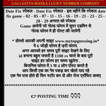
GALI SATTA MATKA LUCKY NUMBER COMPANY
Date Fix स्पेशल - Date Fix स्पेशल - इस महीने कि स्पेशल date
fix game - 02 - 05 - 07 - 11 - 15 - 16 - 19 - 21 - 23 - 25 -
28 - 29 अगस्त को स्पेशल
Game आयेगी जो गोल्ड फोरम में सुपर एडमिन से
गोल्ड फोरम मे ही पोस्ट की जायेगी
* दोस्तो आपकी अपनी साइट www.mytopguessing.in*
ये 6 जोड़ी फोरम है फ्री फोरम.
अगर आपको हर समय पूरी साइट देखने के लिए
id बनाना बहुत जरूरी है 1100 rs चार्ज के बाद पूरी
साइट हर फोरम हर समय खुलेगा .
बिजनिस फोरम में 3 या 4 लोग पोस्ट करते है
आप किसी एक का गेम पकड़ कर खेलो याद रहे
एक गेम पास होते ही फिर स्टॉप कर दो और रोज प्रॉफिट कमाए
***********************************************
👉 POSTING TIME 👇👇👇