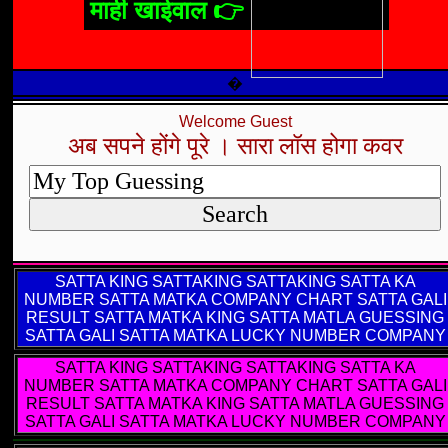
माही खाईवाल 👉
�
Welcome Guest
अब सपने होंगे पूरे । सारा लॉस होगा कवर
SATTA KING
SATTAKING SATTAKING SATTA KA
NUMBER SATTA MATKA COMPANY CHART SATTA GALI
RESULT SATTA MATKA KING SATTA MATLA GUESSING
SATTA GALI SATTA MATKA LUCKY NUMBER COMPANY
SATTA KING SATTAKING SATTAKING SATTA KA
NUMBER SATTA MATKA COMPANY CHART SATTA GALI
RESULT SATTA MATKA KING SATTA MATLA GUESSING
SATTA GALI SATTA MATKA LUCKY NUMBER COMPANY