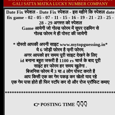
GALI SATTA MATKA LUCKY NUMBER COMPANY
Date Fix स्पेशल - Date Fix स्पेशल - इस महीने कि स्पेशल date
fix game - 02 - 05 - 07 - 11 - 15 - 16 - 19 - 21 - 23 - 25 -
28 - 29 अगस्त को स्पेशल
Game आयेगी जो गोल्ड फोरम में सुपर एडमिन से
गोल्ड फोरम मे ही पोस्ट की जायेगी
* दोस्तो आपकी अपनी साइट www.mytopguessing.in*
ये 6 जोड़ी फोरम है फ्री फोरम.
अगर आपको हर समय पूरी साइट देखने के लिए
id बनाना बहुत जरूरी है 1100 rs चार्ज के बाद पूरी
साइट हर फोरम हर समय खुलेगा .
बिजनिस फोरम में 3 या 4 लोग पोस्ट करते है
आप किसी एक का गेम पकड़ कर खेलो याद रहे
एक गेम पास होते ही फिर स्टॉप कर दो और रोज प्रॉफिट कमाए
***********************************************
👉 POSTING TIME 👇👇👇