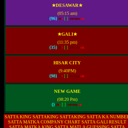
★DESAWAR★
(05:15 am)
{96}
[
]
★GALI★
(11:35 pm)
{35}
[
]
HISAR CITY
(9:40PM)
{98}
[
]
NEW GAME
(08:20 Pm)
{}
[
]
SATTA KING SATTAKING SATTAKING SATTA KA NUMBE
SATTA MATKA COMPANY CHART SATTA GALI RESULT
SATTA MATKA KING SATTA MATLA GUESSING SATTA