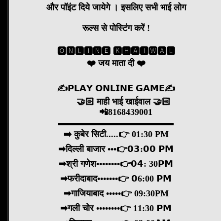
और पॉइंट दिये जायेगे । इसलिए सभी भाई लोग
रूल्स से पोस्टिंग करें !
🅾🅽🅻🅸🅽🅴 🅺🅷🅰🅸🆆🅰🅻
❤️ जय माता दी ❤️
✍𝗣𝗟𝗔𝗬 𝗢𝗡𝗟𝗜𝗡𝗘 𝗚𝗔𝗠𝗘✍
🤝🏻 माही भाई खाईवाल 🤝🏻
📲8168439001
▬▬▬▬▬▬▬▬▬▬▬▬▬
➡️ कुबेर सिटी.....👉 01:30 PM
➡दिल्ली बाजार •••👉𝟬𝟯:𝟬𝟬 𝗣𝗠
➡श्री गणेश••••••••👉𝟬𝟰: 30𝗣𝗠
➡फरीदाबाद•••••••👉 𝟬6:00 𝗣𝗠
➡गाजियाबाद •••••👉 09:30PM
➡गली चोर ••••••••👉 11:30 𝗣𝗠