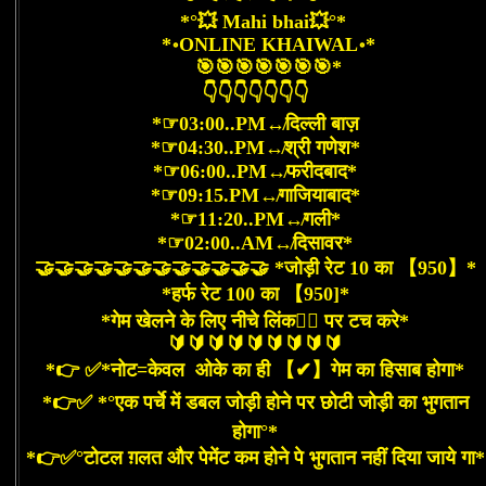
*°💥 Mahi bhai💥°*
*॰ONLINE KHAIWAL॰*
🎯🎯🎯🎯🎯🎯🎯*
👇👇👇👇👇👇👇
*☞03:00..PM↮दिल्ली बाज़
*☞04:30..PM↮श्री गणेश*
*☞06:00..PM↮फरीदबाद*
*☞09:15.PM↮गाजियाबाद*
*☞11:20..PM↮गली*
*☞02:00..AM↮दिसावर*
🤝🤝🤝🤝🤝🤝🤝🤝🤝🤝🤝🤝 *जोड़ी रेट 10 का 【950】*
*हर्फ रेट 100 का 【950]*
*गेम खेलने के लिए नीचे लिंक👇🏻 पर टच करे*
🔰🔰🔰🔰🔰🔰🔰🔰🔰
*👉 ✅*नोट=केवल ओके का ही 【✔】गेम का हिसाब होगा*
*👉✅ *°एक पर्चे में डबल जोड़ी होने पर छोटी जोड़ी का भुगतान
होगा°*
*👉✅°टोटल ग़लत और पेमेंट कम होने पे भुगतान नहीं दिया जाये गा*