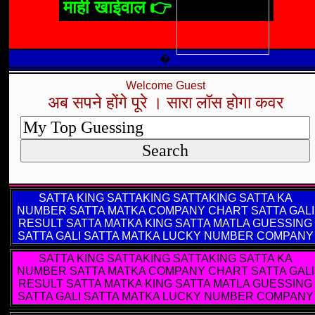
माही खाईवाल 👉
�
Welcome Guest
अब सपने होंगे पूरे । सारा लॉस होगा कवर
SATTA KING
SATTAKING SATTAKING SATTA KA
NUMBER SATTA MATKA COMPANY CHART SATTA GALI
RESULT SATTA MATKA KING SATTA MATLA GUESSING
SATTA GALI SATTA MATKA LUCKY NUMBER COMPANY
SATTA KING SATTAKING SATTAKING SATTA KA
NUMBER SATTA MATKA COMPANY CHART SATTA GALI
RESULT SATTA MATKA KING SATTA MATLA GUESSING
SATTA GALI SATTA MATKA LUCKY NUMBER COMPANY