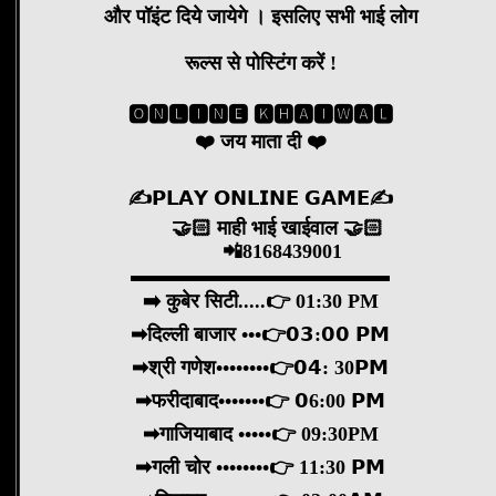
और पॉइंट दिये जायेगे । इसलिए सभी भाई लोग
रूल्स से पोस्टिंग करें !
🅾🅽🅻🅸🅽🅴 🅺🅷🅰🅸🆆🅰🅻
❤️ जय माता दी ❤️
✍𝗣𝗟𝗔𝗬 𝗢𝗡𝗟𝗜𝗡𝗘 𝗚𝗔𝗠𝗘✍
🤝🏻 माही भाई खाईवाल 🤝🏻
📲8168439001
▬▬▬▬▬▬▬▬▬▬▬▬▬
➡️ कुबेर सिटी.....👉 01:30 PM
➡दिल्ली बाजार •••👉𝟬𝟯:𝟬𝟬 𝗣𝗠
➡श्री गणेश••••••••👉𝟬𝟰: 30𝗣𝗠
➡फरीदाबाद•••••••👉 𝟬6:00 𝗣𝗠
➡गाजियाबाद •••••👉 09:30PM
➡गली चोर ••••••••👉 11:30 𝗣𝗠