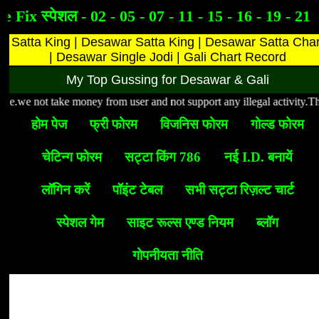
 Fix स्पेशल - 02 - 05 - 07 - 11 - 15 - 16 - 19 - 21 -
Satta King | Desawar Satta King | Desawar Satta Char
| Desawar Single Jodi | Gali Chart Record
My Top Gussing for Desawar & Gali
e not take money from user and not support any illegal activity.This webs
होम पेज
फ्री फोरम
विजनिस फोरम
गोल्ड फोरम
चेटिन्ग फोरम
सट्टा किंग 786
नई I.D. बनायें
लॉगिन करें
पॉइंट टेबल
सभी सट्टा रिज़ल्ट चार्ट
स्पेशल गेम
साइट रूल्स एण्ड नियम
ब्लॉग
गोपनीयता नीति