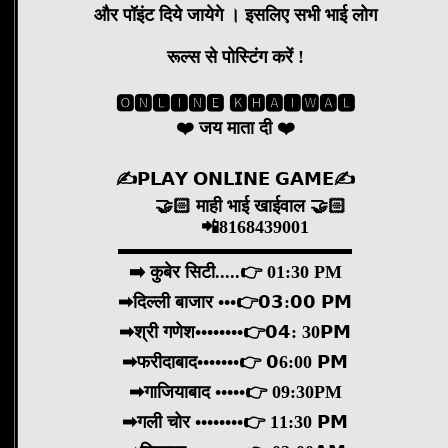
और पॉइंट दिये जायेगे । इसलिए सभी भाई लोग
रूल्स से पोस्टिंग करें !
🅾🅽🅻🅸🅽🅴 🅺🅷🅰🅸🆆🅰🅻
❤️ जय माता दी ❤️
✍𝗣𝗟𝗔𝗬 𝗢𝗡𝗟𝗜𝗡𝗘 𝗚𝗔𝗠𝗘✍
🤝🏻 माही भाई खाईवाल 🤝🏻
📲8168439001
▬▬▬▬▬▬▬▬▬▬▬▬▬
➡️ कुबेर सिटी.....👉 01:30 PM
➡दिल्ली बाजार •••👉𝟬𝟯:𝟬𝟬 𝗣𝗠
➡श्री गणेश••••••••👉𝟬𝟰: 30𝗣𝗠
➡फरीदाबाद•••••••👉 𝟬6:00 𝗣𝗠
➡गाजियाबाद •••••👉 09:30PM
➡गली चोर ••••••••👉 11:30 𝗣𝗠