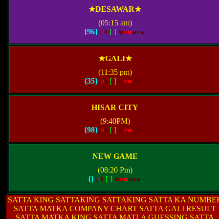
★DESAWAR★
(05:15 am)
{96}
[
]
★GALI★
(11:35 pm)
{35}
[
]
HISAR CITY
(9:40PM)
{98}
[
]
NEW GAME
(08:20 Pm)
{}
[
]
SATTA KING SATTAKING SATTAKING SATTA KA NUMBE
SATTA MATKA COMPANY CHART SATTA GALI RESULT
SATTA MATKA KING SATTA MATLA GUESSING SATTA