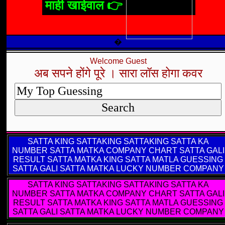
माही खाईवाल 👉
�
Welcome Guest
अब सपने होंगे पूरे । सारा लॉस होगा कवर
SATTA KING
SATTAKING SATTAKING SATTA KA
NUMBER SATTA MATKA COMPANY CHART SATTA GALI
RESULT SATTA MATKA KING SATTA MATLA GUESSING
SATTA GALI SATTA MATKA LUCKY NUMBER COMPANY
SATTA KING SATTAKING SATTAKING SATTA KA
NUMBER SATTA MATKA COMPANY CHART SATTA GALI
RESULT SATTA MATKA KING SATTA MATLA GUESSING
SATTA GALI SATTA MATKA LUCKY NUMBER COMPANY