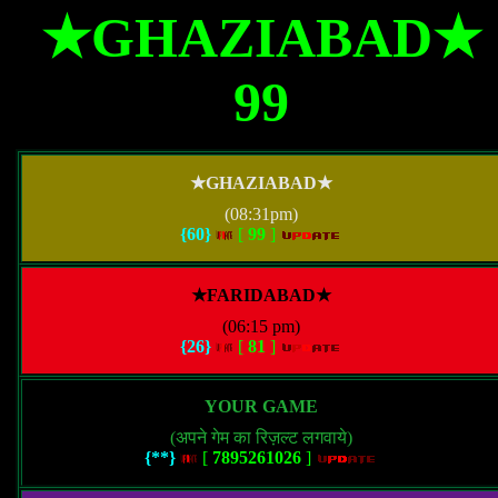
★GHAZIABAD★
99
★GHAZIABAD★
(08:31pm)
{60}
[
99
]
★FARIDABAD★
(06:15 pm)
{26}
[
81
]
YOUR GAME
(अपने गेम का रिज़ल्ट लगवाये)
{**}
[
7895261026
]