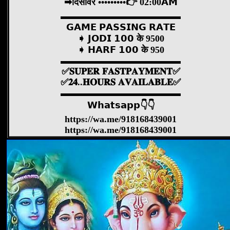
➡दिसावर •••••••••👉 02:00𝗔𝗠
▬▬▬▬▬▬▬▬▬▬▬▬▬
𝗚𝗔𝗠𝗘 𝗣𝗔𝗦𝗦𝗜𝗡𝗚 𝗥𝗔𝗧𝗘
➧ 𝗝𝗢𝗗𝗜 𝟭𝟬𝟬 के 9500
➧ 𝗛𝗔𝗥𝗙 𝟭𝟬𝟬 के 950
▬▬▬▬▬▬▬▬▬▬▬▬▬
✅𝐒𝐔𝐏𝐄𝐑 𝐅𝐀𝐒𝐓𝐏𝐀𝐘𝐌𝐄𝐍𝐓✅
✅𝟐𝟒..𝐇𝐎𝐔𝐑𝐒 𝐀𝐕𝐀𝐈𝐋𝐀𝐁𝐋𝐄✅
▬▬▬▬▬▬▬▬▬▬▬▬▬
𝗪𝗵𝗮𝘁𝘀𝗮𝗽𝗽👇👇
https://wa.me/918168439001
https://wa.me/918168439001