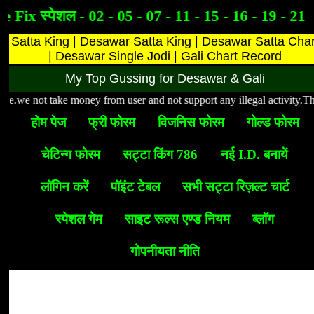
 Fix स्पेशल - 02 - 05 - 07 - 11 - 15 - 16 - 19 - 21 -
Satta King | Desawar Satta King | Desawar Satta Char
| Desawar Single Jodi | Gali Chart Record
My Top Gussing for Desawar & Gali
e not take money from user and not support any illegal activity.This webs
होम पेज
फ्री फोरम
विजनिस फोरम
गोल्ड फोरम
चेटिन्ग फोरम
सट्टा किंग 786
नई I.D. बनायें
लॉगिन करें
पॉइंट टेबल
सभी सट्टा रिज़ल्ट चार्ट
स्पेशल गेम
साइट रूल्स एण्ड नियम
ब्लॉग
गोपनीयता नीति