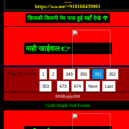
___
https://wa.me/+918168439001
किसकी कितनी गेम पास हुई यहाँ देखे 🌹
माही खाईवाल 👉
...
Page 351 of 674
1
2
349
350
351
352
..
353
673
674
Next
Last
###Reply###
Gold Single Jodi Forum