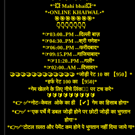
*°💥 Mahi bhai💥°*
*॰ONLINE KHAIWAL॰*
🎯🎯🎯🎯🎯🎯🎯*
👇👇👇👇👇👇👇
*☞03:00..PM↮दिल्ली बाज़
*☞04:30..PM↮श्री गणेश*
*☞06:00..PM↮फरीदबाद*
*☞09:15.PM↮गाजियाबाद*
*☞11:20..PM↮गली*
*☞02:00..AM↮दिसावर*
🤝🤝🤝🤝🤝🤝🤝🤝🤝🤝🤝🤝 *जोड़ी रेट 10 का 【950】*
*हर्फ रेट 100 का 【950]*
*गेम खेलने के लिए नीचे लिंक👇🏻 पर टच करे*
🔰🔰🔰🔰🔰🔰🔰🔰🔰
*👉 ✅*नोट=केवल ओके का ही 【✔】गेम का हिसाब होगा*
*👉✅ *°एक पर्चे में डबल जोड़ी होने पर छोटी जोड़ी का भुगतान
होगा°*
*👉✅°टोटल ग़लत और पेमेंट कम होने पे भुगतान नहीं दिया जाये गा*