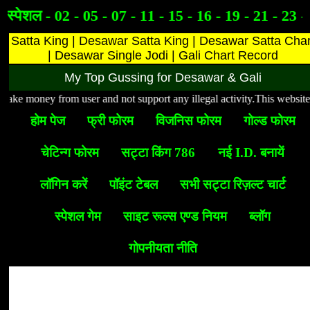
शल - 02 - 05 - 07 - 11 - 15 - 16 - 19 - 21 - 23 - 25
Satta King | Desawar Satta King | Desawar Satta Char
| Desawar Single Jodi | Gali Chart Record
My Top Gussing for Desawar & Gali
y from user and not support any illegal activity.This website is showing r
होम पेज
फ्री फोरम
विजनिस फोरम
गोल्ड फोरम
चेटिन्ग फोरम
सट्टा किंग 786
नई I.D. बनायें
लॉगिन करें
पॉइंट टेबल
सभी सट्टा रिज़ल्ट चार्ट
स्पेशल गेम
साइट रूल्स एण्ड नियम
ब्लॉग
गोपनीयता नीति