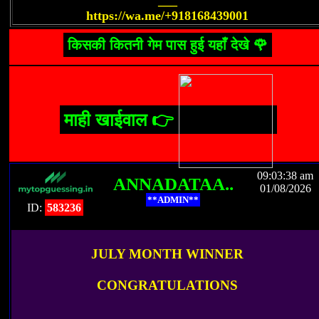
___
https://wa.me/+918168439001
किसकी कितनी गेम पास हुई यहाँ देखे 🌹
माही खाईवाल 👉
09:03:38 am
ANNADATAA..
01/08/2026
**ADMIN**
ID:
583236
Guessing Forum
JULY MONTH WINNER
CONGRATULATIONS