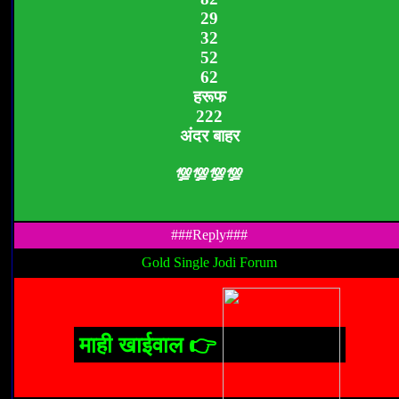
29
32
52
62
हरूफ
222
अंदर बाहर
💯💯💯💯
###Reply###
Gold Single Jodi Forum
माही खाईवाल 👉