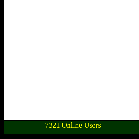
7321 Online Users