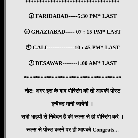
**********************************
🕠 FARIDABAD-----5:30 PM* LAST
🕡 GHAZIABAD----- 07 : 15 PM* LAST
🕙 GALI---------------10 : 45 PM* LAST
🕐 DESAWAR--------1:00 AM* LAST
***********************************
नोट: अगर इस के बाद पोस्टिंग की तो आपकी पोस्ट
इन्वैल्ड मानी जायेगी ।
सभी भाइयों से निवेदन है की रूल्स से ही पोस्टिंग करे ।
रूल्स से पोस्ट करने पर ही आपको Congrats...