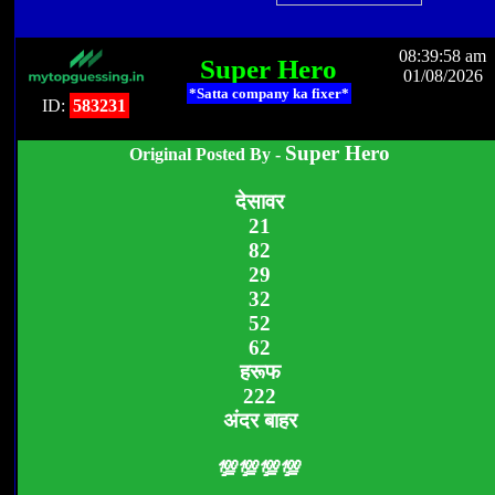
08:39:58 am
Super Hero
01/08/2026
*Satta company ka fixer*
ID:
583231
Guessing Forum
Super Hero
Original Posted By -
देसावर
21
82
29
32
52
62
हरूफ
222
अंदर बाहर
💯💯💯💯