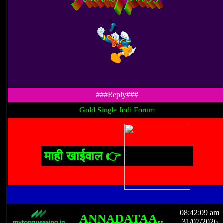
###Reply###
Gold Single Jodi Forum
माही खाईवाल 👉
08:42:09 am
ANNADATAA..
31/07/2026