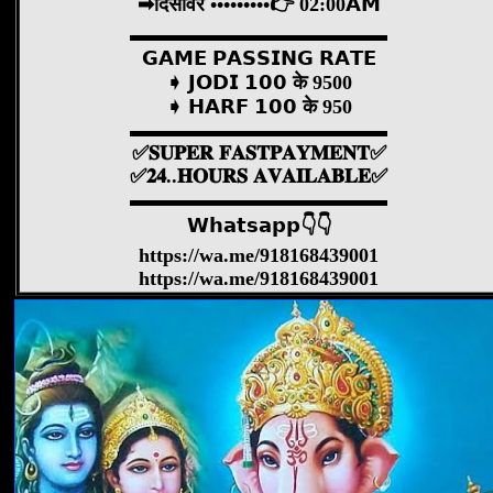
➡दिसावर •••••••••👉 02:00𝗔𝗠
▬▬▬▬▬▬▬▬▬▬▬▬▬
𝗚𝗔𝗠𝗘 𝗣𝗔𝗦𝗦𝗜𝗡𝗚 𝗥𝗔𝗧𝗘
➧ 𝗝𝗢𝗗𝗜 𝟭𝟬𝟬 के 9500
➧ 𝗛𝗔𝗥𝗙 𝟭𝟬𝟬 के 950
▬▬▬▬▬▬▬▬▬▬▬▬▬
✅𝐒𝐔𝐏𝐄𝐑 𝐅𝐀𝐒𝐓𝐏𝐀𝐘𝐌𝐄𝐍𝐓✅
✅𝟐𝟒..𝐇𝐎𝐔𝐑𝐒 𝐀𝐕𝐀𝐈𝐋𝐀𝐁𝐋𝐄✅
▬▬▬▬▬▬▬▬▬▬▬▬▬
𝗪𝗵𝗮𝘁𝘀𝗮𝗽𝗽👇👇
https://wa.me/918168439001
https://wa.me/918168439001