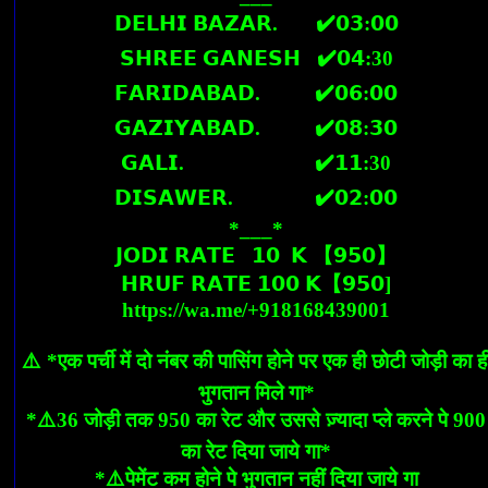
𝗗𝗘𝗟𝗛𝗜 𝗕𝗔𝗭𝗔𝗥. ✔️𝟬𝟯:𝟬𝟬
𝗦𝗛𝗥𝗘𝗘 𝗚𝗔𝗡𝗘𝗦𝗛 ✔️𝟬𝟰:30
𝗙𝗔𝗥𝗜𝗗𝗔𝗕𝗔𝗗. ✔️𝟬𝟲:𝟬𝟬
𝗚𝗔𝗭𝗜𝗬𝗔𝗕𝗔𝗗. ✔️𝟬𝟴:𝟯𝟬
𝗚𝗔𝗟𝗜. ✔️𝟭𝟭:30
𝗗𝗜𝗦𝗔𝗪𝗘𝗥. ✔️𝟬𝟮:𝟬𝟬
*___*
𝗝𝗢𝗗𝗜 𝗥𝗔𝗧𝗘 𝟭𝟬 𝗞 【𝟵𝟱𝟬】
𝗛𝗥𝗨𝗙 𝗥𝗔𝗧𝗘 𝟭𝟬𝟬 𝗞【𝟵𝟱𝟬]
https://wa.me/+918168439001
⚠️ *एक पर्ची में दो नंबर की पासिंग होने पर एक ही छोटी जोड़ी का ह
भुगतान मिले गा*
*⚠️36 जोड़ी तक 950 का रेट और उससे ज़्यादा प्ले करने पे 900
का रेट दिया जाये गा*
*⚠️पेमेंट कम होने पे भुगतान नहीं दिया जाये गा