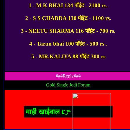
1 - M K BHAI 134 पॉइंट - 2100 rs.
2 - S S CHADDA 130 पॉइंट - 1100 rs.
3 - NEETU SHARMA 116 पॉइंट - 700 rs.
4 - Tarun bhai 100 पॉइंट - 500 rs .
5 - MR.KALIYA 88 पॉइंट 300 rs
###Reply###
Gold Single Jodi Forum
माही खाईवाल 👉