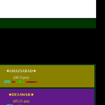
★GHAZIABAD★
(08:31pm)
{89}
[
60
]
★DESAWAR★
(05:15 am)