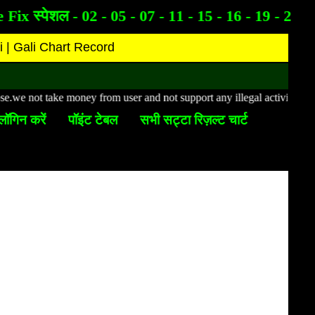
x स्पेशल - 02 - 05 - 07 - 11 - 15 - 16 - 19 - 21 - 23
 | Gali Chart Record
t take money from user and not support any illegal activity.This website i
लॉगिन करें
पॉइंट टेबल
सभी सट्टा रिज़ल्ट चार्ट