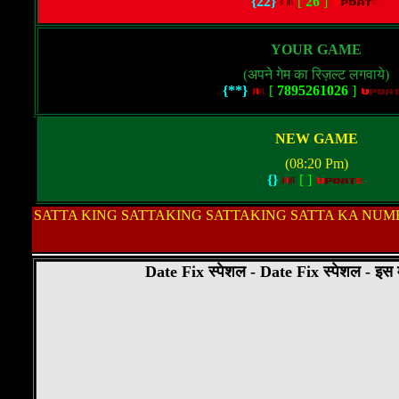
{22}
[
26
]
YOUR GAME
(अपने गेम का रिज़ल्ट लगवाये)
{**}
[
7895261026
]
NEW GAME
(08:20 Pm)
{}
[
]
SATTA KING SATTAKING SATTAKING SATTA KA NUM
Date Fix स्पेशल - Date Fix स्पेशल - इस म