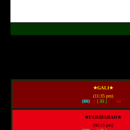
★GALI★
(11:35 pm)
{80}
[
35
]
★FARIDABAD★
(06:15 pm)