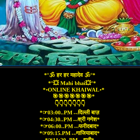
*°🕉️ हर हर महादेव 🕉️°*
*°💥 Mahi bhai💥°*
*॰ONLINE KHAIWAL॰*
🎯🎯🎯🎯🎯🎯🎯*
👇👇👇👇👇👇👇
*☞03:00..PM↮दिल्ली बाज़
*☞04:30..PM↮श्री गणेश*
*☞06:00..PM↮फरीदबाद*
*☞09:15.PM↮गाजियाबाद*