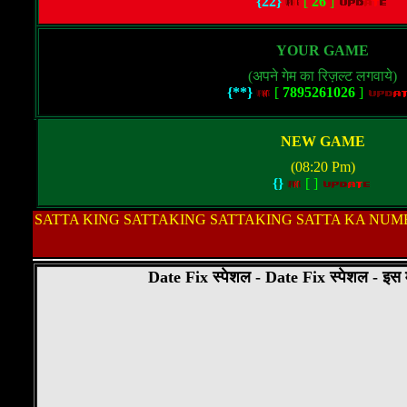
{22}
[
26
]
YOUR GAME
(अपने गेम का रिज़ल्ट लगवाये)
{**}
[
7895261026
]
NEW GAME
(08:20 Pm)
{}
[
]
SATTA KING SATTAKING SATTAKING SATTA KA NUM
Date Fix स्पेशल - Date Fix स्पेशल - इस म