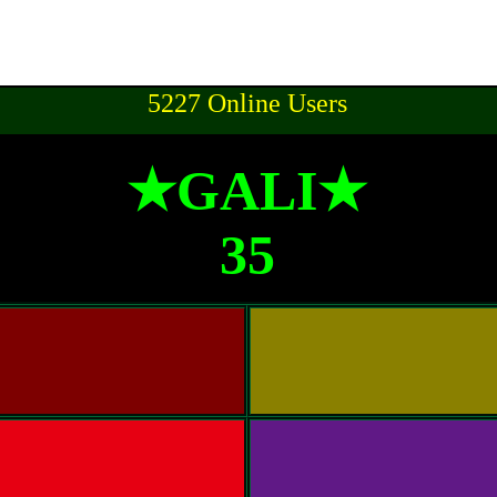
5227 Online Users
★GALI★
35