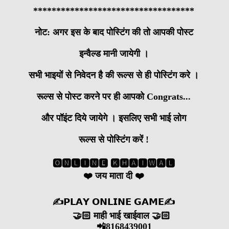
***********************************
नोट: अगर इस के बाद पोस्टिंग की तो आपकी पोस्ट
इन्वैल्ड मानी जायेगी ।
सभी भाइयों से निवेदन है की रूल्स से ही पोस्टिंग करे ।
रूल्स से पोस्ट करने पर ही आपको Congrats...
और पॉइंट दिये जायेगे । इसलिए सभी भाई लोग
रूल्स से पोस्टिंग करें !
🅾🅽🅻🅸🅽🅴 🅺🅷🅰🅸🆆🅰🅻
❤️ जय माता दी ❤️
✍𝗣𝗟𝗔𝗬 𝗢𝗡𝗟𝗜𝗡𝗘 𝗚𝗔𝗠𝗘✍
🤝🏻 माही भाई खाईवाल 🤝🏻
📲8168439001