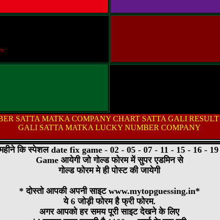
BER SATTA MATKA COMPANY CHART SATTA GALI RESULT
GALI SATTA MATKA LUCKY NUMBER COMPANY
हीने कि स्पेशल date fix game - 02 - 05 - 07 - 11 - 15 - 16 - 19
Game आयेगी जो गोल्ड फोरम में सुपर एडमिन से
गोल्ड फोरम मे ही पोस्ट की जायेगी
* दोस्तो आपकी अपनी साइट www.mytopguessing.in*
ये 6 जोड़ी फोरम है फ्री फोरम.
अगर आपको हर समय पूरी साइट देखने के लिए