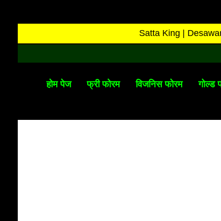
Satta King | Desawar
होम पेज
फ्री फोरम
विजनिस फोरम
गोल्ड 