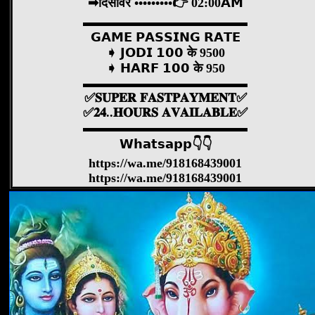
➡दिसावर •••••••••👉 02:00𝗔𝗠
▬▬▬▬▬▬▬▬▬▬▬▬▬
𝗚𝗔𝗠𝗘 𝗣𝗔𝗦𝗦𝗜𝗡𝗚 𝗥𝗔𝗧𝗘
➧ 𝗝𝗢𝗗𝗜 𝟭𝟬𝟬 के 9500
➧ 𝗛𝗔𝗥𝗙 𝟭𝟬𝟬 के 950
▬▬▬▬▬▬▬▬▬▬▬▬▬
✅𝐒𝐔𝐏𝐄𝐑 𝐅𝐀𝐒𝐓𝐏𝐀𝐘𝐌𝐄𝐍𝐓✅
✅𝟐𝟒..𝐇𝐎𝐔𝐑𝐒 𝐀𝐕𝐀𝐈𝐋𝐀𝐁𝐋𝐄✅
▬▬▬▬▬▬▬▬▬▬▬▬▬
𝗪𝗵𝗮𝘁𝘀𝗮𝗽𝗽👇👇
https://wa.me/918168439001
https://wa.me/918168439001