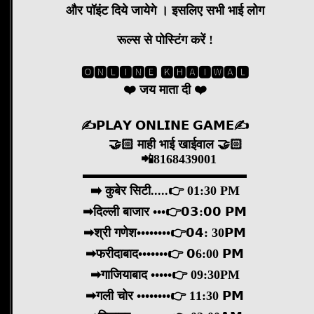
और पॉइंट दिये जायेगे । इसलिए सभी भाई लोग
रूल्स से पोस्टिंग करें !
🅾🅽🅻🅸🅽🅴 🅺🅷🅰🅸🆆🅰🅻
❤️ जय माता दी ❤️
✍𝗣𝗟𝗔𝗬 𝗢𝗡𝗟𝗜𝗡𝗘 𝗚𝗔𝗠𝗘✍
🤝🏻 माही भाई खाईवाल 🤝🏻
📲8168439001
▬▬▬▬▬▬▬▬▬▬▬▬▬
➡️ कुबेर सिटी.....👉 01:30 PM
➡दिल्ली बाजार •••👉𝟬𝟯:𝟬𝟬 𝗣𝗠
➡श्री गणेश••••••••👉𝟬𝟰: 30𝗣𝗠
➡फरीदाबाद•••••••👉 𝟬6:00 𝗣𝗠
➡गाजियाबाद •••••👉 09:30PM
➡गली चोर ••••••••👉 11:30 𝗣𝗠