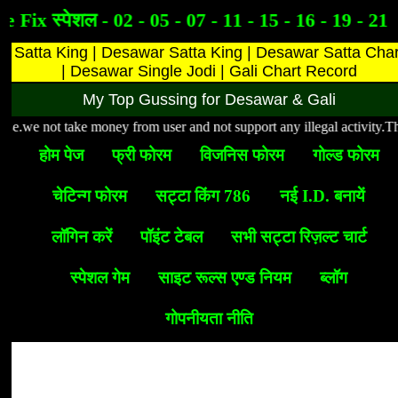
 Fix स्पेशल - 02 - 05 - 07 - 11 - 15 - 16 - 19 - 21 -
Satta King | Desawar Satta King | Desawar Satta Char
| Desawar Single Jodi | Gali Chart Record
My Top Gussing for Desawar & Gali
e not take money from user and not support any illegal activity.This webs
होम पेज
फ्री फोरम
विजनिस फोरम
गोल्ड फोरम
चेटिन्ग फोरम
सट्टा किंग 786
नई I.D. बनायें
लॉगिन करें
पॉइंट टेबल
सभी सट्टा रिज़ल्ट चार्ट
स्पेशल गेम
साइट रूल्स एण्ड नियम
ब्लॉग
गोपनीयता नीति