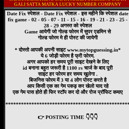
GALI SATTA MATKA LUCKY NUMBER COMPANY
Date Fix स्पेशल - Date Fix स्पेशल - इस महीने कि स्पेशल date
fix game - 02 - 05 - 07 - 11 - 15 - 16 - 19 - 21 - 23 - 25 -
28 - 29 अगस्त को स्पेशल
Game आयेगी जो गोल्ड फोरम में सुपर एडमिन से
गोल्ड फोरम मे ही पोस्ट की जायेगी
* दोस्तो आपकी अपनी साइट www.mytopguessing.in*
ये 6 जोड़ी फोरम है फ्री फोरम.
अगर आपको हर समय पूरी साइट देखने के लिए
id बनाना बहुत जरूरी है 1100 rs चार्ज के बाद पूरी
साइट हर फोरम हर समय खुलेगा .
बिजनिस फोरम में 3 या 4 लोग पोस्ट करते है
आप किसी एक का गेम पकड़ कर खेलो याद रहे
एक गेम पास होते ही फिर स्टॉप कर दो और रोज प्रॉफिट कमाए
***********************************************
👉 POSTING TIME 👇👇👇