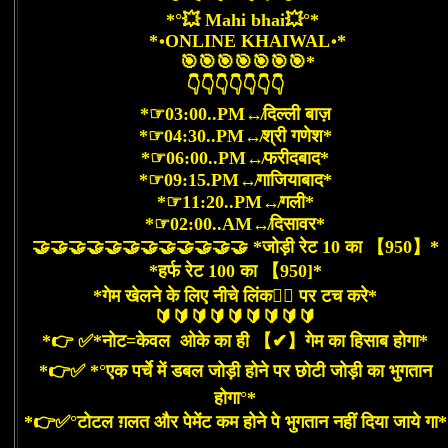
*°💥 Mahi bhai💥°*
*॰ONLINE KHAIWAL॰*
🎯🎯🎯🎯🎯🎯🎯*
👇👇👇👇👇👇👇
*☞03:00..PM↮दिल्ली बाज़
*☞04:30..PM↮श्री गणेश*
*☞06:00..PM↮फरीदबाद*
*☞09:15.PM↮गाजियाबाद*
*☞11:20..PM↮गली*
*☞02:00..AM↮दिसावर*
🤝🤝🤝🤝🤝🤝🤝🤝🤝🤝🤝🤝 *जोड़ी रेट 10 का 【950】*
*हर्फ रेट 100 का 【950]*
*गेम खेलने के लिए नीचे लिंक👇🏻 पर टच करे*
🔰🔰🔰🔰🔰🔰🔰🔰🔰
*👉 ✅*नोट=केवल ओके का ही 【✔】गेम का हिसाब होगा*
*👉✅ *°एक पर्चे में डबल जोड़ी होने पर छोटी जोड़ी का भुगतान
होगा°*
*👉✅°टोटल ग़लत और पेमेंट कम होने पे भुगतान नहीं दिया जाये गा*