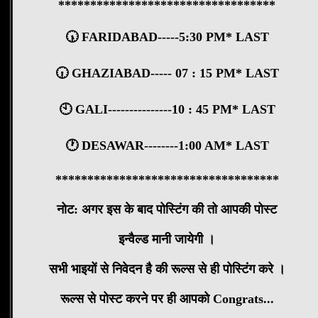
**********************************
🕠 FARIDABAD-----5:30 PM* LAST
🕡 GHAZIABAD----- 07 : 15 PM* LAST
🕙 GALI---------------10 : 45 PM* LAST
🕐 DESAWAR--------1:00 AM* LAST
***********************************
नोट: अगर इस के बाद पोस्टिंग की तो आपकी पोस्ट
इन्वैल्ड मानी जायेगी ।
सभी भाइयों से निवेदन है की रूल्स से ही पोस्टिंग करे ।
रूल्स से पोस्ट करने पर ही आपको Congrats...