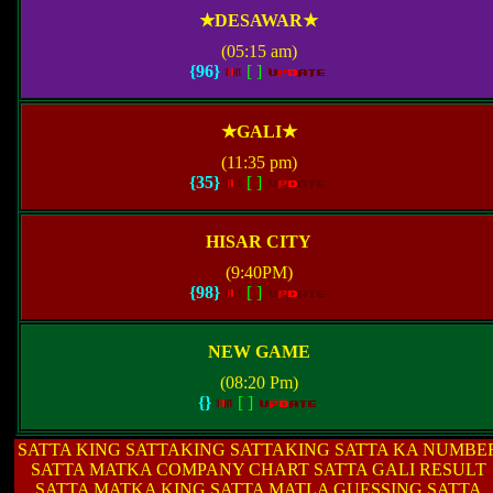
★DESAWAR★
(05:15 am)
{96}
[
]
★GALI★
(11:35 pm)
{35}
[
]
HISAR CITY
(9:40PM)
{98}
[
]
NEW GAME
(08:20 Pm)
{}
[
]
SATTA KING SATTAKING SATTAKING SATTA KA NUMBE
SATTA MATKA COMPANY CHART SATTA GALI RESULT
SATTA MATKA KING SATTA MATLA GUESSING SATTA