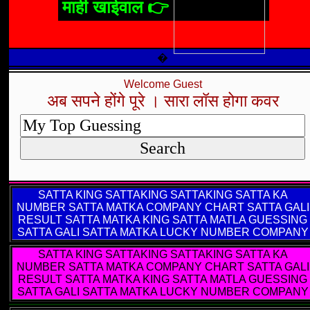
माही खाईवाल 👉
�
Welcome Guest
अब सपने होंगे पूरे । सारा लॉस होगा कवर
SATTA KING
SATTAKING SATTAKING SATTA KA
NUMBER SATTA MATKA COMPANY CHART SATTA GALI
RESULT SATTA MATKA KING SATTA MATLA GUESSING
SATTA GALI SATTA MATKA LUCKY NUMBER COMPANY
SATTA KING SATTAKING SATTAKING SATTA KA
NUMBER SATTA MATKA COMPANY CHART SATTA GALI
RESULT SATTA MATKA KING SATTA MATLA GUESSING
SATTA GALI SATTA MATKA LUCKY NUMBER COMPANY