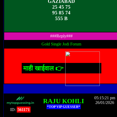
GAZIABAD
25 45 75
95 85 74
555 B
###Reply###
Gold Single Jodi Forum
माही खाईवाल 👉
05:15:21 pm
RAJU KOHLI
26/01/2026
*TOP VIP GUESSER*
ID:
561171
Guessing Forum