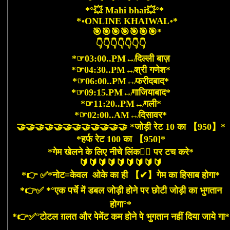
*°💥 Mahi bhai💥°*
*॰ONLINE KHAIWAL॰*
🎯🎯🎯🎯🎯🎯🎯*
👇👇👇👇👇👇👇
*☞03:00..PM↮दिल्ली बाज़
*☞04:30..PM↮श्री गणेश*
*☞06:00..PM↮फरीदबाद*
*☞09:15.PM↮गाजियाबाद*
*☞11:20..PM↮गली*
*☞02:00..AM↮दिसावर*
🤝🤝🤝🤝🤝🤝🤝🤝🤝🤝🤝🤝 *जोड़ी रेट 10 का 【950】*
*हर्फ रेट 100 का 【950]*
*गेम खेलने के लिए नीचे लिंक👇🏻 पर टच करे*
🔰🔰🔰🔰🔰🔰🔰🔰🔰
*👉 ✅*नोट=केवल ओके का ही 【✔】गेम का हिसाब होगा*
*👉✅ *°एक पर्चे में डबल जोड़ी होने पर छोटी जोड़ी का भुगतान
होगा°*
*👉✅°टोटल ग़लत और पेमेंट कम होने पे भुगतान नहीं दिया जाये गा*