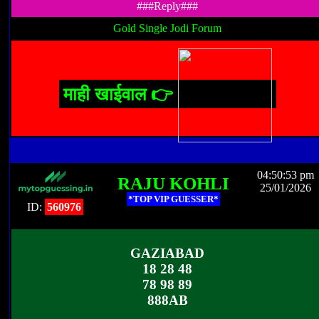
###Reply###
Gold Single Jodi Forum
माही खाईवाल 👉
04:50:53 pm
RAJU KOHLI
25/01/2026
*TOP VIP GUESSER*
ID:
560976
Guessing Forum
GAZIABAD
18 28 48
78 98 89
888AB