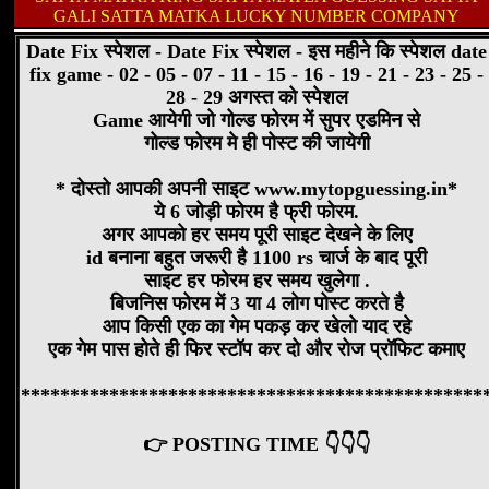
GALI SATTA MATKA LUCKY NUMBER COMPANY
Date Fix स्पेशल - Date Fix स्पेशल - इस महीने कि स्पेशल date
fix game - 02 - 05 - 07 - 11 - 15 - 16 - 19 - 21 - 23 - 25 -
28 - 29 अगस्त को स्पेशल
Game आयेगी जो गोल्ड फोरम में सुपर एडमिन से
गोल्ड फोरम मे ही पोस्ट की जायेगी
* दोस्तो आपकी अपनी साइट www.mytopguessing.in*
ये 6 जोड़ी फोरम है फ्री फोरम.
अगर आपको हर समय पूरी साइट देखने के लिए
id बनाना बहुत जरूरी है 1100 rs चार्ज के बाद पूरी
साइट हर फोरम हर समय खुलेगा .
बिजनिस फोरम में 3 या 4 लोग पोस्ट करते है
आप किसी एक का गेम पकड़ कर खेलो याद रहे
एक गेम पास होते ही फिर स्टॉप कर दो और रोज प्रॉफिट कमाए
***********************************************
👉 POSTING TIME 👇👇👇