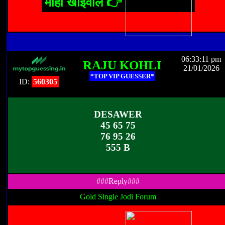
माही खाईवाल 👉
06:33:11 pm
RAJU KOHLI
21/01/2026
*TOP VIP GUESSER*
ID:
560305
Guessing Forum
DESAWER
45 65 75
76 95 26
555 B
###Reply###
Gold Single Jodi Forum