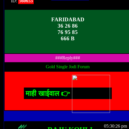
ID:
560653
Guessing Forum
FARIDABAD
36 26 86
76 95 85
666 B
###Reply###
Gold Single Jodi Forum
माही खाईवाल 👉
05:30:26 pm