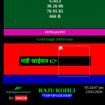
GALI
36 26 86
76 95 85
666 B
###Reply###
Gold Single Jodi Forum
माही खाईवाल 👉
05:24:07 pm
RAJU KOHLI
23/01/2026
*TOP VIP GUESSER*
ID:
560658
Guessing Forum