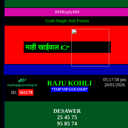
###Reply###
Gold Single Jodi Forum
माही खाईवाल 👉
05:17:58 pm
RAJU KOHLI
26/01/2026
*TOP VIP GUESSER*
ID:
561178
Guessing Forum
DESAWER
25 45 75
95 85 74