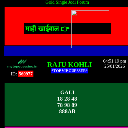
Gold Single Jodi Forum
माही खाईवाल 👉
04:51:19 pm
RAJU KOHLI
25/01/2026
*TOP VIP GUESSER*
ID:
560977
Guessing Forum
GALI
18 28 48
78 98 89
888AB