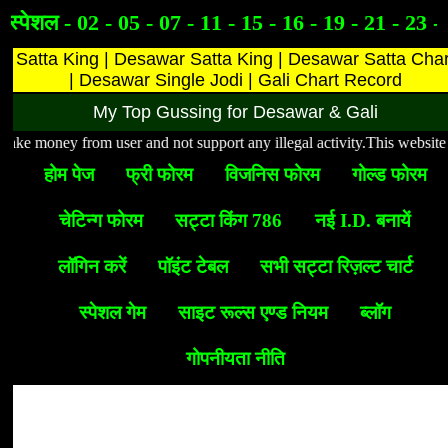
शल - 02 - 05 - 07 - 11 - 15 - 16 - 19 - 21 - 23 - 25
Satta King | Desawar Satta King | Desawar Satta Char
| Desawar Single Jodi | Gali Chart Record
My Top Gussing for Desawar & Gali
y from user and not support any illegal activity.This website is showing 
होम पेज
फ्री फोरम
विजनिस फोरम
गोल्ड फोरम
चेटिन्ग फोरम
सट्टा किंग 786
नई I.D. बनायें
लॉगिन करें
पॉइंट टेबल
सभी सट्टा रिज़ल्ट चार्ट
स्पेशल गेम
साइट रूल्स एण्ड नियम
ब्लॉग
गोपनीयता नीति