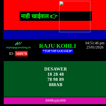
माही खाईवाल 👉
04:51:46 pm
RAJU KOHLI
25/01/2026
*TOP VIP GUESSER*
ID:
560978
Guessing Forum
DESAWER
18 28 48
78 98 89
888AB
###Reply###