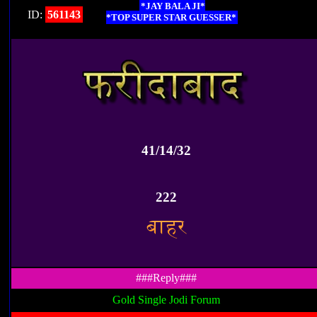
*JAY BALA JI*
ID:
561143
*TOP SUPER STAR GUESSER*
Guessing Forum
41/14/32
222
###Reply###
Gold Single Jodi Forum