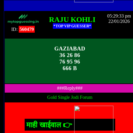
05:29:33 pm
RAJU KOHLI
22/01/2026
*TOP VIP GUESSER*
ID:
560479
Guessing Forum
GAZIABAD
36 26 86
76 95 96
666 B
###Reply###
Gold Single Jodi Forum
माही खाईवाल 👉