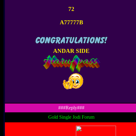
72
A77777B
ANDAR SIDE
###Reply###
Gold Single Jodi Forum