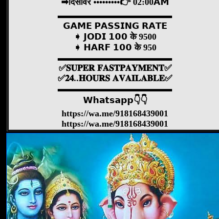
➡दिसावर •••••••••👉 02:00𝗔𝗠
▬▬▬▬▬▬▬▬▬▬▬▬▬
𝗚𝗔𝗠𝗘 𝗣𝗔𝗦𝗦𝗜𝗡𝗚 𝗥𝗔𝗧𝗘
➧ 𝗝𝗢𝗗𝗜 𝟭𝟬𝟬 के 9500
➧ 𝗛𝗔𝗥𝗙 𝟭𝟬𝟬 के 950
▬▬▬▬▬▬▬▬▬▬▬▬▬
✅𝐒𝐔𝐏𝐄𝐑 𝐅𝐀𝐒𝐓𝐏𝐀𝐘𝐌𝐄𝐍𝐓✅
✅𝟐𝟒..𝐇𝐎𝐔𝐑𝐒 𝐀𝐕𝐀𝐈𝐋𝐀𝐁𝐋𝐄✅
▬▬▬▬▬▬▬▬▬▬▬▬▬
𝗪𝗵𝗮𝘁𝘀𝗮𝗽𝗽👇👇
https://wa.me/918168439001
https://wa.me/918168439001