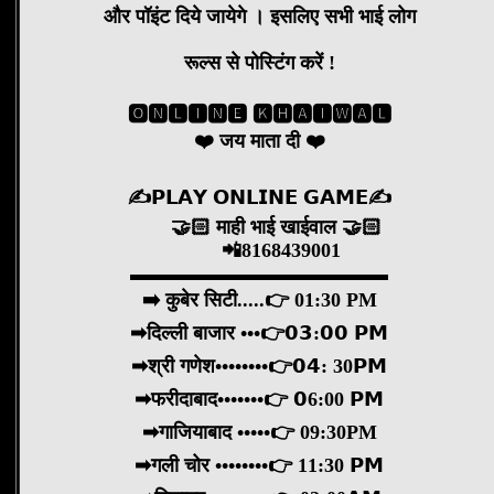
और पॉइंट दिये जायेगे । इसलिए सभी भाई लोग
रूल्स से पोस्टिंग करें !
🅾🅽🅻🅸🅽🅴 🅺🅷🅰🅸🆆🅰🅻
❤️ जय माता दी ❤️
✍𝗣𝗟𝗔𝗬 𝗢𝗡𝗟𝗜𝗡𝗘 𝗚𝗔𝗠𝗘✍
🤝🏻 माही भाई खाईवाल 🤝🏻
📲8168439001
▬▬▬▬▬▬▬▬▬▬▬▬▬
➡️ कुबेर सिटी.....👉 01:30 PM
➡दिल्ली बाजार •••👉𝟬𝟯:𝟬𝟬 𝗣𝗠
➡श्री गणेश••••••••👉𝟬𝟰: 30𝗣𝗠
➡फरीदाबाद•••••••👉 𝟬6:00 𝗣𝗠
➡गाजियाबाद •••••👉 09:30PM
➡गली चोर ••••••••👉 11:30 𝗣𝗠