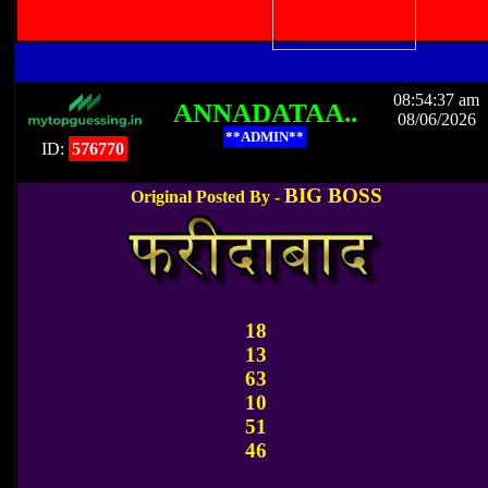
08:54:37 am
ANNADATAA..
08/06/2026
**ADMIN**
ID:
576770
Guessing Forum
BIG BOSS
Original Posted By -
18
13
63
10
51
46