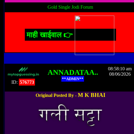
Gold Single Jodi Forum
माही खाईवाल 👉
08:58:10 am
ANNADATAA..
08/06/2026
**ADMIN**
ID:
576773
Guessing Forum
M K BHAI
Original Posted By -