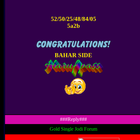
52/50/25/48/84/05
5a2b
BAHAR SIDE
###Reply###
Gold Single Jodi Forum