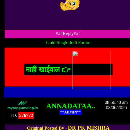
###Reply###
Gold Single Jodi Forum
माही खाईवाल 👉
08:56:40 am
ANNADATAA..
08/06/2026
**ADMIN**
ID:
576772
Guessing Forum
DR PK MISHRA
Original Posted By -