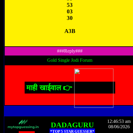
53
03
30
A3B
###Reply###
Gold Single Jodi Forum
माही खाईवाल 👉
12:46:53 am
DADAGURU
08/06/2026
*TOP 5 STAR GUESSER*