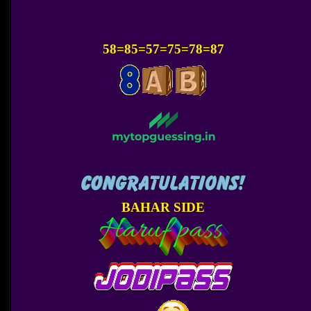
58=85=57=75=78=87
BAHAR SIDE