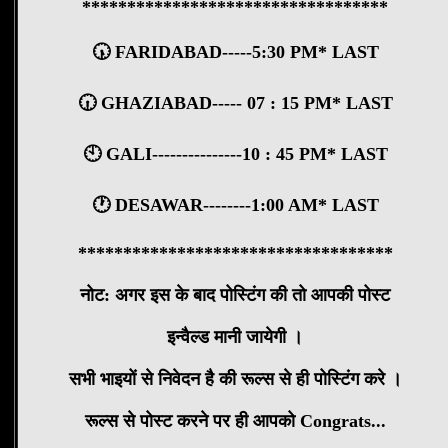
**********************************
🕠 FARIDABAD-----5:30 PM* LAST
🕡 GHAZIABAD----- 07 : 15 PM* LAST
🕙 GALI---------------10 : 45 PM* LAST
🕐 DESAWAR--------1:00 AM* LAST
***********************************
नोट: अगर इस के बाद पोस्टिंग की तो आपकी पोस्ट
इन्वैल्ड मानी जायेगी ।
सभी भाइयों से निवेदन है की रूल्स से ही पोस्टिंग करे ।
रूल्स से पोस्ट करने पर ही आपको Congrats...