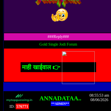
###Reply###
Gold Single Jodi Forum
माही खाईवाल 👉
08:55:53 am
ANNADATAA..
08/06/2026
**ADMIN**
ID:
576771