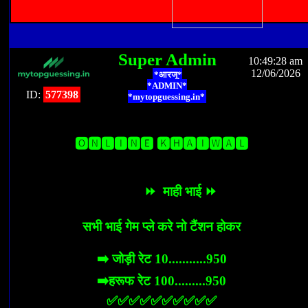
Super Admin
10:49:28 am
12/06/2026
*आरजू*
*ADMIN*
ID:
577398
*mytopguessing.in*
Guessing Forum
🅾🅽🅻🅸🅽🅴 🅺🅷🅰🅸🆆🅰🅻
⏩ माही भाई ⏩
सभी भाई गेम प्ले करे नो टैंशन होकर
➡️ जोड़ी रेट 10...........950
➡️हरूफ रेट 100.........950
✅✅✅✅✅✅✅✅✅✅