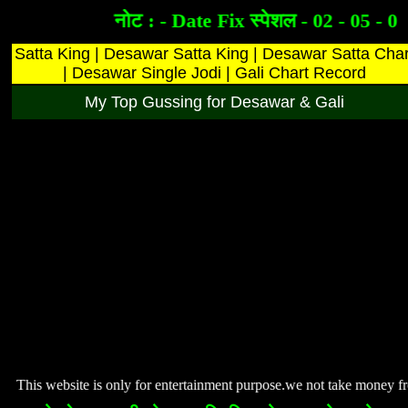
नोट : - Date Fix स्पेशल - 02 - 05 - 07 - 1
Satta King | Desawar Satta King | Desawar Satta Char
| Desawar Single Jodi | Gali Chart Record
My Top Gussing for Desawar & Gali
website is only for entertainment purpose.we not take money from user and