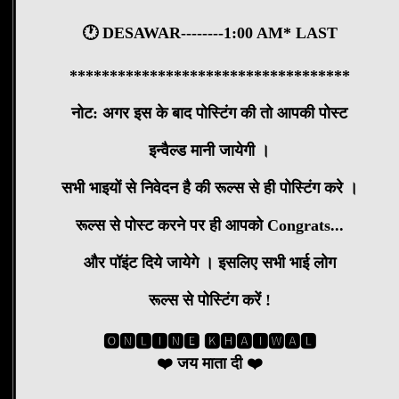
🕐 DESAWAR--------1:00 AM* LAST
***********************************
नोट: अगर इस के बाद पोस्टिंग की तो आपकी पोस्ट
इन्वैल्ड मानी जायेगी ।
सभी भाइयों से निवेदन है की रूल्स से ही पोस्टिंग करे ।
रूल्स से पोस्ट करने पर ही आपको Congrats...
और पॉइंट दिये जायेगे । इसलिए सभी भाई लोग
रूल्स से पोस्टिंग करें !
🅾🅽🅻🅸🅽🅴 🅺🅷🅰🅸🆆🅰🅻
❤️ जय माता दी ❤️