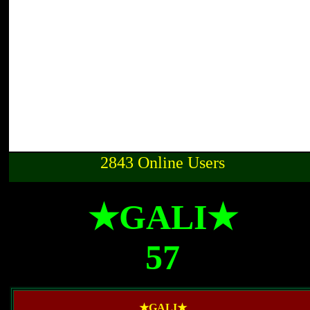
2843 Online Users
★GALI★
57
★GALI★