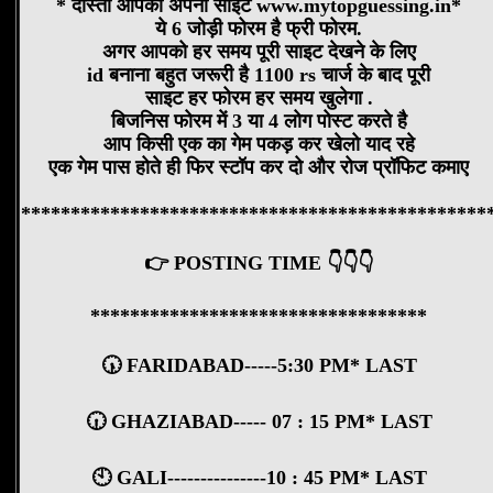
* दोस्तो आपकी अपनी साइट www.mytopguessing.in*
ये 6 जोड़ी फोरम है फ्री फोरम.
अगर आपको हर समय पूरी साइट देखने के लिए
id बनाना बहुत जरूरी है 1100 rs चार्ज के बाद पूरी
साइट हर फोरम हर समय खुलेगा .
बिजनिस फोरम में 3 या 4 लोग पोस्ट करते है
आप किसी एक का गेम पकड़ कर खेलो याद रहे
एक गेम पास होते ही फिर स्टॉप कर दो और रोज प्रॉफिट कमाए
***********************************************
👉 POSTING TIME 👇👇👇
**********************************
🕠 FARIDABAD-----5:30 PM* LAST
🕡 GHAZIABAD----- 07 : 15 PM* LAST
🕙 GALI---------------10 : 45 PM* LAST