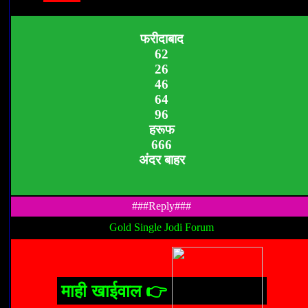
Guessing Forum
फरीदाबाद
62
26
46
64
96
हरूफ
666
अंदर बाहर
###Reply###
Gold Single Jodi Forum
माही खाईवाल 👉