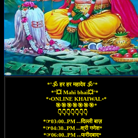
*°🕉️ हर हर महादेव 🕉️°*
*°💥 Mahi bhai💥°*
*॰ONLINE KHAIWAL॰*
🎯🎯🎯🎯🎯🎯🎯*
👇👇👇👇👇👇👇
*☞03:00..PM↮दिल्ली बाज़
*☞04:30..PM↮श्री गणेश*
*☞06:00..PM↮फरीदबाद*