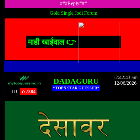
###Reply###
Gold Single Jodi Forum
माही खाईवाल 👉
12:42:43 am
DADAGURU
12/06/2026
*TOP 5 STAR GUESSER*
ID:
577384
Guessing Forum