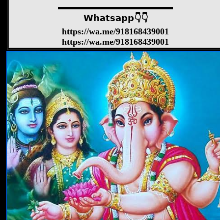
▬▬▬▬▬▬▬▬▬▬▬▬▬
𝗪𝗵𝗮𝘁𝘀𝗮𝗽𝗽👇👇
https://wa.me/918168439001
https://wa.me/918168439001