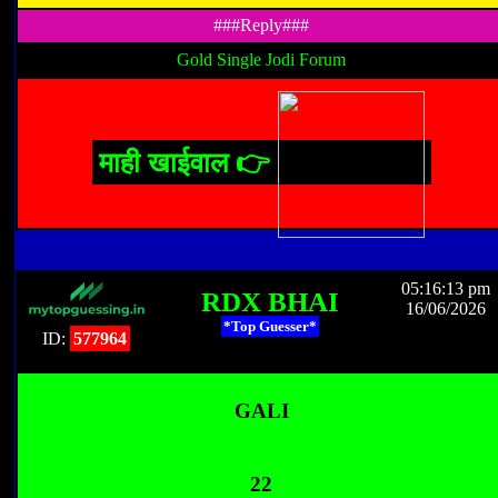
###Reply###
Gold Single Jodi Forum
माही खाईवाल 👉
05:16:13 pm
RDX BHAI
16/06/2026
*Top Guesser*
ID:
577964
Guessing Forum
GALI
22