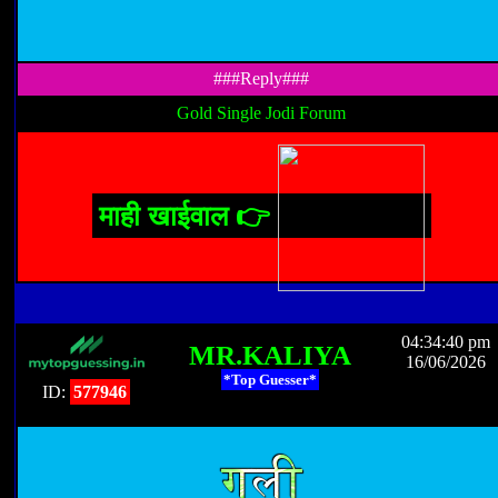
###Reply###
Gold Single Jodi Forum
माही खाईवाल 👉
04:34:40 pm
MR.KALIYA
16/06/2026
*Top Guesser*
ID:
577946
Guessing Forum