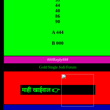
44
40
86
90
A 444
B 000
###Reply###
Gold Single Jodi Forum
माही खाईवाल 👉