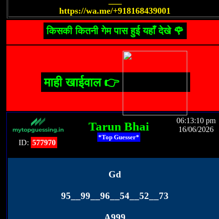
___
https://wa.me/+918168439001
किसकी कितनी गेम पास हुई यहाँ देखे 🌹
माही खाईवाल 👉
06:13:10 pm
Tarun Bhai
16/06/2026
*Top Guesser*
ID:
577970
Guessing Forum
Gd
95__99__96__54__52__73
A999