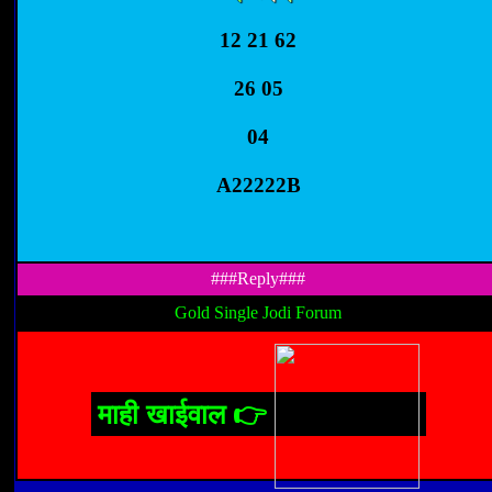
12 21 62
26 05
04
A22222B
###Reply###
Gold Single Jodi Forum
माही खाईवाल 👉