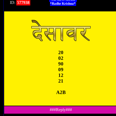
ID:
577938
*Radhe Krishna*
Guessing Forum
20
02
90
09
12
21
A2B
###Reply###