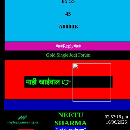
85 55
45
A0000B
###Reply###
Gold Single Jodi Forum
माही खाईवाल 👉
NEETU
02:57:16 pm
SHARMA
16/06/2026
*Jai shree shyam*