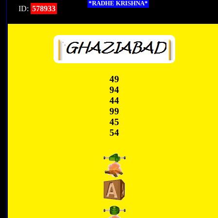
*RADHE KRISHNA*
ID:
578933
Guessing Forum
49
94
44
99
45
54