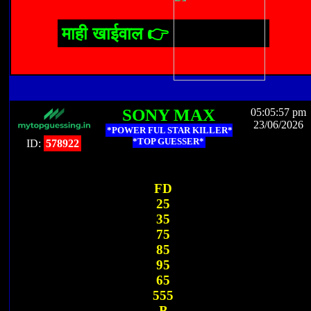
माही खाईवाल 👉
SONY MAX
05:05:57 pm
23/06/2026
*POWER FUL STAR KILLER*
*TOP GUESSER*
ID:
578922
Guessing Forum
FD
25
35
75
85
95
65
555
B