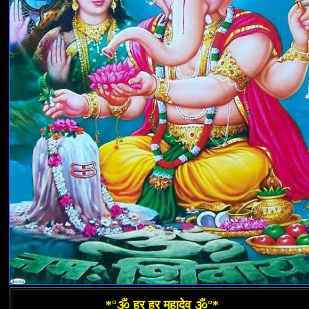
*°🕉️ हर हर महादेव 🕉️°*