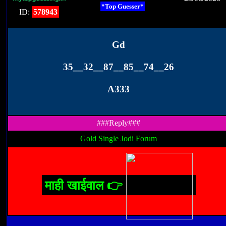
*Top Guesser*
ID:
578943
Guessing Forum
Gd
35__32__87__85__74__26
A333
###Reply###
Gold Single Jodi Forum
माही खाईवाल 👉