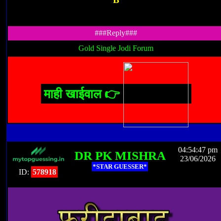
###Reply###
Gold Single Jodi Forum
माही खाईवाल 👉
04:54:47 pm
DR PK MISHRA
23/06/2026
*STAR GUESSER*
ID:
578918
Guessing Forum