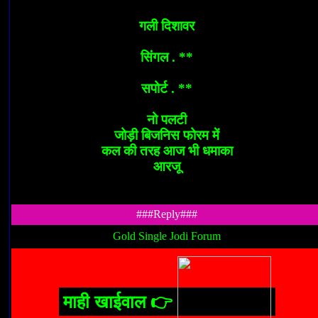
गली दिशावर
सिंगल . **
सपोर्ट . **
नो पलटी
जोड़ी बिजनिस फोरम में
कल की तरह आज भी धमाका
आरजू
###Reply###
Gold Single Jodi Forum
माही खाईवाल 👉