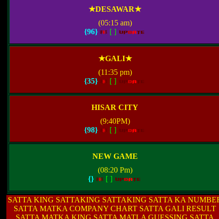
★DESAWAR★
(05:15 am)
{96}
[
]
★GALI★
(11:35 pm)
{35}
[
]
HISAR CITY
(9:40PM)
{98}
[
]
NEW GAME
(08:20 Pm)
{}
[
]
SATTA KING SATTAKING SATTAKING SATTA KA NUMBE
SATTA MATKA COMPANY CHART SATTA GALI RESULT
SATTA MATKA KING SATTA MATLA GUESSING SATTA