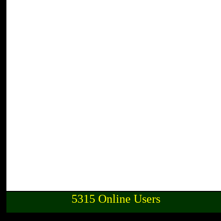
5315 Online Users