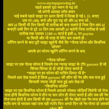
www.mytopguessing.in
पहले इसको पूरा ध्यान से पढ़ लो
जो करेगी आपका लॉस कवर
भाई सबसे पहले साइट पर ऊपर हिन्दी मे लिखा है नई I. D. बनाए
उस पर cllik करो और पूरा पढ़ लो और id बना लो .
आप id किसी भी दिन किसी भी तारीख को बना सकते है जिस दिन आप id
बनाएंगे उसी दिन से पूरे 30 दिन तक आपकी id चलेगी जिस तारीख से उसी
तारीख तक उसका 1100 rs चार्ज है इसी n. पर paytm
या किसी और भी तरह से पेमेंट कर सकते हो .
लॉगिन करने के बाद पूरी साइट खुलेगी जैसे कि *गोल्ड फोरम और बिजनिस
फोरम*
आपके हर फोरम खुलेंगे लॉगिन करने के बाद
*गोल्ड फोरम*
साइट पर एक गोल्ड फोरम है जिसमे दस ग्यारह साइट के टॉप guesser है जो
सिंगल सिंगल दो दो जोड़ी पोस्ट करते है
*साइट पर हर फोरम की पासिंग लिस्ट भी है*
जिसमे आप देख सकते है किस guesser की कौन सी गेम और कब पास हुई
किसकी ज्यादा जोड़ी पास हुई आप देख लो
*बिजनिस फोरम*
साइट पर एक बिजनिस फोरम है जिसमे आपको स्पेशल जोडियाँ मिलेगी जो रोज
पास होंगी बिजनिस फोरम मे तीन या चार लोग ही पोस्ट करते है और सब की गेम
रोज पास होती है आप किसी भी एक guesser की गेम खेलो एक गेम पास होने पर
स्टॉप कर दो मतलब जहां पास वही स्टॉप फिर अगले दिन जो गेम पोस्ट हो उसको
play करे