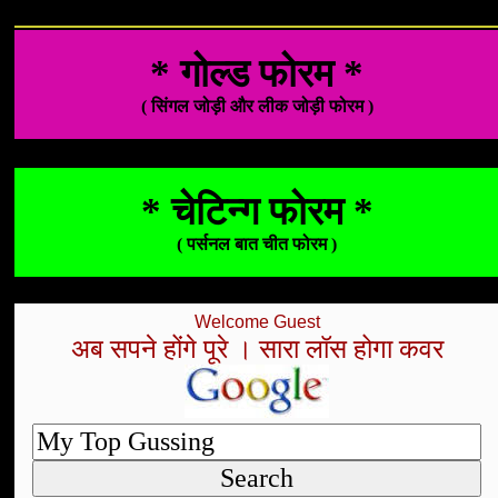
* गोल्ड फोरम *
( सिंगल जोड़ी और लीक जोड़ी फोरम )
* चेटिन्ग फोरम *
( पर्सनल बात चीत फोरम )
Welcome Guest
अब सपने होंगे पूरे । सारा लॉस होगा कवर