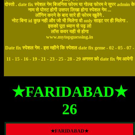
दोस्तो . date fix स्पेशल गेम बिजनिस फोरम या गोल्ड फोरम मे सुपर admin के
नाम से पोस्ट होगी उसपर लिखा होगा स्पेशल गेम ...
लॉगिन करने के बाद सारे ही फोरम खुलेंगे .
नोट बिना id कुछ नही और जो भी मिलेगा वो only साइट पर ही मिलेगा .
इसको पूरा ध्यान से पढ़ लो
लॉस कवर यही से होगा
www.mytopguessing.in
Date fix स्पेशल गेम - इस महीने कि स्पेशल date fix geme - 02 - 05 - 07 -
11 - 15 - 16 - 19 - 21 - 23 - 25 - 28 - 29 अगस्त को date fix गेम आयेगी
★FARIDABAD★
26
★FARIDABAD★