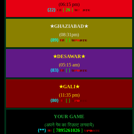
(06:15 pm)
{22}
[
26
]
★GHAZIABAD★
(08:31pm)
{89}
[
]
★DESAWAR★
(05:15 am)
{83}
[
]
★GALI★
(11:35 pm)
{80}
[
]
YOUR GAME
(अपने गेम का रिज़ल्ट लगवाये)
{**}
[
7895261026
]