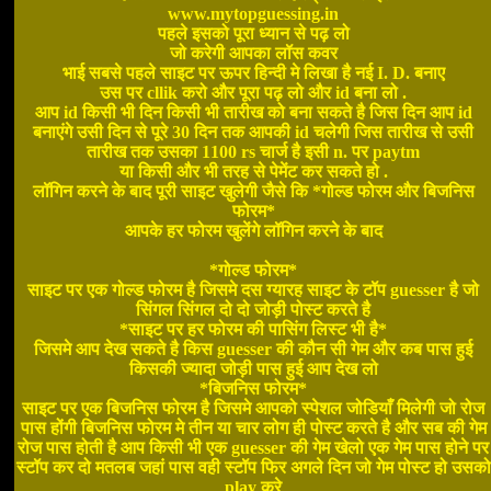
www.mytopguessing.in
पहले इसको पूरा ध्यान से पढ़ लो
जो करेगी आपका लॉस कवर
भाई सबसे पहले साइट पर ऊपर हिन्दी मे लिखा है नई I. D. बनाए
उस पर cllik करो और पूरा पढ़ लो और id बना लो .
आप id किसी भी दिन किसी भी तारीख को बना सकते है जिस दिन आप id
बनाएंगे उसी दिन से पूरे 30 दिन तक आपकी id चलेगी जिस तारीख से उसी
तारीख तक उसका 1100 rs चार्ज है इसी n. पर paytm
या किसी और भी तरह से पेमेंट कर सकते हो .
लॉगिन करने के बाद पूरी साइट खुलेगी जैसे कि *गोल्ड फोरम और बिजनिस
फोरम*
आपके हर फोरम खुलेंगे लॉगिन करने के बाद
*गोल्ड फोरम*
साइट पर एक गोल्ड फोरम है जिसमे दस ग्यारह साइट के टॉप guesser है जो
सिंगल सिंगल दो दो जोड़ी पोस्ट करते है
*साइट पर हर फोरम की पासिंग लिस्ट भी है*
जिसमे आप देख सकते है किस guesser की कौन सी गेम और कब पास हुई
किसकी ज्यादा जोड़ी पास हुई आप देख लो
*बिजनिस फोरम*
साइट पर एक बिजनिस फोरम है जिसमे आपको स्पेशल जोडियाँ मिलेगी जो रोज
पास होंगी बिजनिस फोरम मे तीन या चार लोग ही पोस्ट करते है और सब की गेम
रोज पास होती है आप किसी भी एक guesser की गेम खेलो एक गेम पास होने पर
स्टॉप कर दो मतलब जहां पास वही स्टॉप फिर अगले दिन जो गेम पोस्ट हो उसको
play करे