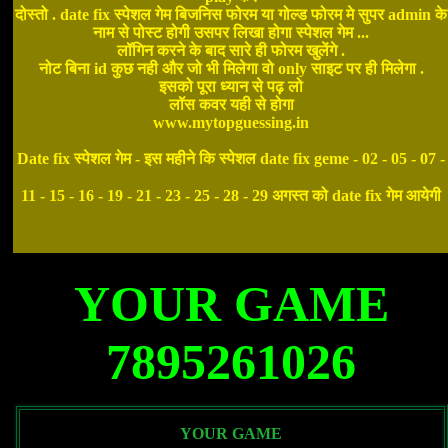
दोस्तो . date fix स्पेशल गेम बिजनिस फोरम या गोल्ड फोरम मे सुपर admin के
नाम से पोस्ट होगी उसपर लिखा होगा स्पेशल गेम ...
लॉगिन करने के बाद सारे ही फोरम खुलेंगे .
नोट बिना id कुछ नही और जो भी मिलेगा वो only साइट पर ही मिलेगा .
इसको पूरा ध्यान से पढ़ लो
लॉस कवर यही से होगा
www.mytopguessing.in
Date fix स्पेशल गेम - इस महीने कि स्पेशल date fix geme - 02 - 05 - 07 -
11 - 15 - 16 - 19 - 21 - 23 - 25 - 28 - 29 अगस्त को date fix गेम आयेगी
YOUR GAME
7895261026
YOUR GAME