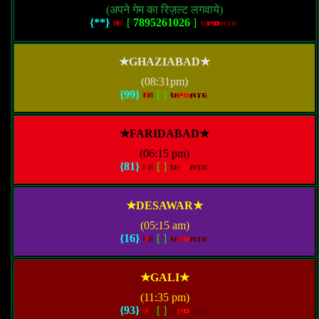
(अपने गेम का रिज़ल्ट लगवाये)
{**}
[
7895261026
]
★GHAZIABAD★
(08:31pm)
{99}
[
]
★FARIDABAD★
(06:15 pm)
{81}
[
]
★DESAWAR★
(05:15 am)
{16}
[
]
★GALI★
(11:35 pm)
{93}
[
]