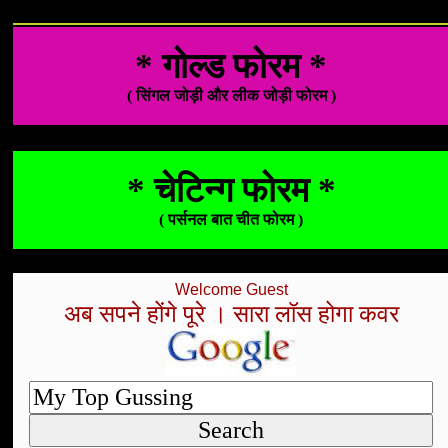
* गोल्ड फोरम *
( सिंगल जोड़ी और लीक जोड़ी फोरम )
* चेटिन्ग फोरम *
( पर्सनल बात चीत फोरम )
Welcome Guest
अब सपने होंगे पूरे । सारा लॉस होगा कवर