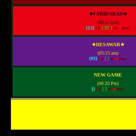
★FARIDABAD★
(06:15 pm)
{12}
[
57
]
★DESAWAR★
(05:15 am)
{93}
[
]
NEW GAME
(08:20 Pm)
{}
[
]