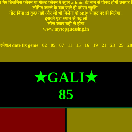
शल गेम बिजनिस फोरम या गोल्ड फोरम मे सुपर admin के नाम से पोस्ट होगी उसपर लि
लॉगिन करने के बाद सारे ही फोरम खुलेंगे .
नोट बिना id कुछ नही और जो भी मिलेगा वो only साइट पर ही मिलेगा .
इसको पूरा ध्यान से पढ़ लो
लॉस कवर यही से होगा
www.mytopguessing.in
 स्पेशल date fix geme - 02 - 05 - 07 - 11 - 15 - 16 - 19 - 21 - 23 - 25 - 2
★GALI★
85