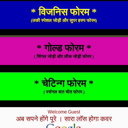
* विजनिस फोरम *
(लकी स्पेशल जोड़ी और सुपर हरुप फोरम)
* गोल्ड फोरम *
( सिंगल जोड़ी और लीक जोड़ी फोरम )
* चेटिन्ग फोरम *
( पर्सनल बात चीत फोरम )
Welcome Guest
अब सपने होंगे पूरे । सारा लॉस होगा कवर