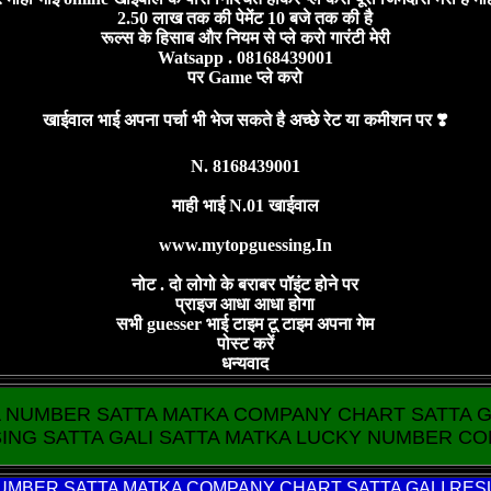
2.50 लाख तक की पेमेंट 10 बजे तक की है
रूल्स के हिसाब और नियम से प्ले करो गारंटी मेरी
Watsapp . 08168439001
पर Game प्ले करो
खाईवाल भाई अपना पर्चा भी भेज सकते है अच्छे रेट या कमीशन पर ❣️
N. 8168439001
माही भाई N.01 खाईवाल
www.mytopguessing.In
नोट . दो लोगो के बराबर पॉइंट होने पर
प्राइज आधा आधा होगा
सभी guesser भाई टाइम टू टाइम अपना गेम
पोस्ट करें
धन्यवाद
A NUMBER SATTA MATKA COMPANY CHART SATTA G
ING SATTA GALI SATTA MATKA LUCKY NUMBER C
UMBER SATTA MATKA COMPANY CHART SATTA GALI RESU