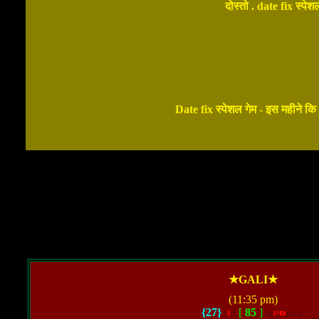
दोस्तो . date fix स्पे
Date fix स्पेशल गेम - इस महीने कि
★GALI★
(11:35 pm)
{27}
[
85
]