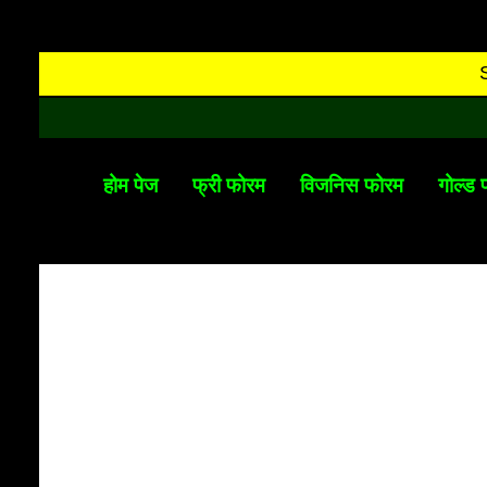
होम पेज
फ्री फोरम
विजनिस फोरम
गोल्ड 