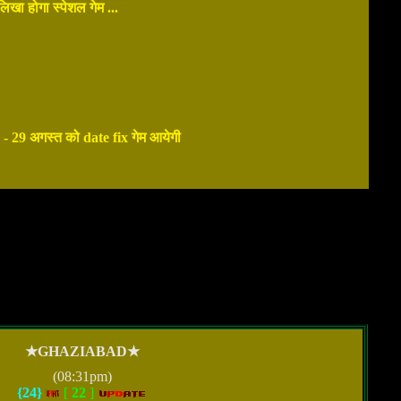
खा होगा स्पेशल गेम ...
8 - 29 अगस्त को date fix गेम आयेगी
★GHAZIABAD★
(08:31pm)
{24}
[
22
]