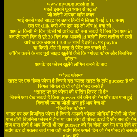
www.mytopguessing.in
पहले इसको पूरा ध्यान से पढ़ लो
जो करेगी आपका लॉस कवर
भाई सबसे पहले साइट पर ऊपर हिन्दी मे लिखा है नई I. D. बनाए
उस पर cllik करो और पूरा पढ़ लो और id बना लो .
आप id किसी भी दिन किसी भी तारीख को बना सकते है जिस दिन आप id
बनाएंगे उसी दिन से पूरे 30 दिन तक आपकी id चलेगी जिस तारीख से उसी
तारीख तक उसका 1100 rs चार्ज है इसी n. पर paytm
या किसी और भी तरह से पेमेंट कर सकते हो .
लॉगिन करने के बाद पूरी साइट खुलेगी जैसे कि *गोल्ड फोरम और बिजनिस
फोरम*
आपके हर फोरम खुलेंगे लॉगिन करने के बाद
*गोल्ड फोरम*
साइट पर एक गोल्ड फोरम है जिसमे दस ग्यारह साइट के टॉप guesser है जो
सिंगल सिंगल दो दो जोड़ी पोस्ट करते है
*साइट पर हर फोरम की पासिंग लिस्ट भी है*
जिसमे आप देख सकते है किस guesser की कौन सी गेम और कब पास हुई
किसकी ज्यादा जोड़ी पास हुई आप देख लो
*बिजनिस फोरम*
साइट पर एक बिजनिस फोरम है जिसमे आपको स्पेशल जोडियाँ मिलेगी जो रोज
पास होंगी बिजनिस फोरम मे तीन या चार लोग ही पोस्ट करते है और सब की गेम
रोज पास होती है आप किसी भी एक guesser की गेम खेलो एक गेम पास होने पर
स्टॉप कर दो मतलब जहां पास वही स्टॉप फिर अगले दिन जो गेम पोस्ट हो उसको
play करे