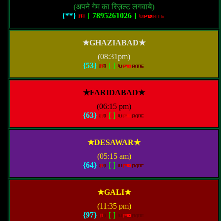
(अपने गेम का रिज़ल्ट लगवाये)
{**}
[
7895261026
]
★GHAZIABAD★
(08:31pm)
{53}
[
]
★FARIDABAD★
(06:15 pm)
{63}
[
]
★DESAWAR★
(05:15 am)
{64}
[
]
★GALI★
(11:35 pm)
{97}
[
]