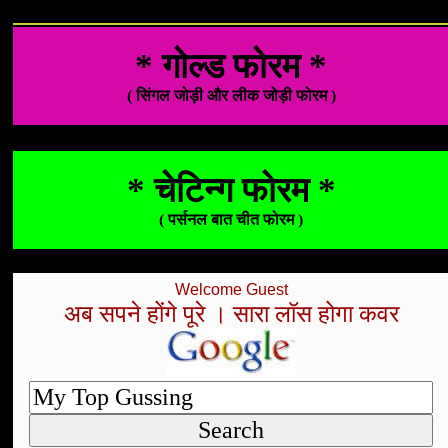
* गोल्ड फोरम *
( सिंगल जोड़ी और लीक जोड़ी फोरम )
* चेटिन्ग फोरम *
( पर्सनल बात चीत फोरम )
Welcome Guest
अब सपने होंगे पूरे । सारा लॉस होगा कवर