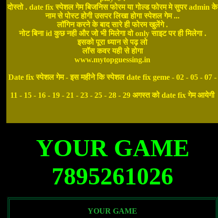
दोस्तो . date fix स्पेशल गेम बिजनिस फोरम या गोल्ड फोरम मे सुपर admin के
नाम से पोस्ट होगी उसपर लिखा होगा स्पेशल गेम ...
लॉगिन करने के बाद सारे ही फोरम खुलेंगे .
नोट बिना id कुछ नही और जो भी मिलेगा वो only साइट पर ही मिलेगा .
इसको पूरा ध्यान से पढ़ लो
लॉस कवर यही से होगा
www.mytopguessing.in
Date fix स्पेशल गेम - इस महीने कि स्पेशल date fix geme - 02 - 05 - 07 -
11 - 15 - 16 - 19 - 21 - 23 - 25 - 28 - 29 अगस्त को date fix गेम आयेगी
YOUR GAME
7895261026
YOUR GAME