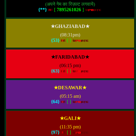
(अपने गेम का रिज़ल्ट लगवाये)
{**}
[
7895261026
]
★GHAZIABAD★
(08:31pm)
{53}
[
]
★FARIDABAD★
(06:15 pm)
{63}
[
]
★DESAWAR★
(05:15 am)
{64}
[
]
★GALI★
(11:35 pm)
{97}
[
]