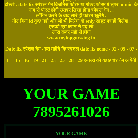
दोस्तो . date fix स्पेशल गेम बिजनिस फोरम या गोल्ड फोरम मे सुपर admin के
नाम से पोस्ट होगी उसपर लिखा होगा स्पेशल गेम ...
लॉगिन करने के बाद सारे ही फोरम खुलेंगे .
नोट बिना id कुछ नही और जो भी मिलेगा वो only साइट पर ही मिलेगा .
इसको पूरा ध्यान से पढ़ लो
लॉस कवर यही से होगा
www.mytopguessing.in
Date fix स्पेशल गेम - इस महीने कि स्पेशल date fix geme - 02 - 05 - 07 -
11 - 15 - 16 - 19 - 21 - 23 - 25 - 28 - 29 अगस्त को date fix गेम आयेगी
YOUR GAME
7895261026
YOUR GAME