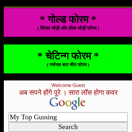
* गोल्ड फोरम *
( सिंगल जोड़ी और लीक जोड़ी फोरम )
* चेटिन्ग फोरम *
( पर्सनल बात चीत फोरम )
Welcome Guest
अब सपने होंगे पूरे । सारा लॉस होगा कवर