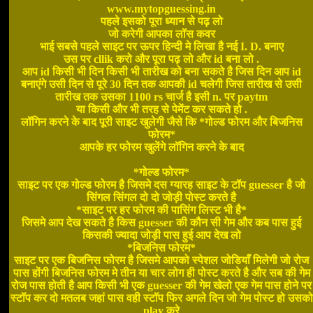
www.mytopguessing.in
पहले इसको पूरा ध्यान से पढ़ लो
जो करेगी आपका लॉस कवर
भाई सबसे पहले साइट पर ऊपर हिन्दी मे लिखा है नई I. D. बनाए
उस पर cllik करो और पूरा पढ़ लो और id बना लो .
आप id किसी भी दिन किसी भी तारीख को बना सकते है जिस दिन आप id
बनाएंगे उसी दिन से पूरे 30 दिन तक आपकी id चलेगी जिस तारीख से उसी
तारीख तक उसका 1100 rs चार्ज है इसी n. पर paytm
या किसी और भी तरह से पेमेंट कर सकते हो .
लॉगिन करने के बाद पूरी साइट खुलेगी जैसे कि *गोल्ड फोरम और बिजनिस
फोरम*
आपके हर फोरम खुलेंगे लॉगिन करने के बाद
*गोल्ड फोरम*
साइट पर एक गोल्ड फोरम है जिसमे दस ग्यारह साइट के टॉप guesser है जो
सिंगल सिंगल दो दो जोड़ी पोस्ट करते है
*साइट पर हर फोरम की पासिंग लिस्ट भी है*
जिसमे आप देख सकते है किस guesser की कौन सी गेम और कब पास हुई
किसकी ज्यादा जोड़ी पास हुई आप देख लो
*बिजनिस फोरम*
साइट पर एक बिजनिस फोरम है जिसमे आपको स्पेशल जोडियाँ मिलेगी जो रोज
पास होंगी बिजनिस फोरम मे तीन या चार लोग ही पोस्ट करते है और सब की गेम
रोज पास होती है आप किसी भी एक guesser की गेम खेलो एक गेम पास होने पर
स्टॉप कर दो मतलब जहां पास वही स्टॉप फिर अगले दिन जो गेम पोस्ट हो उसको
play करे