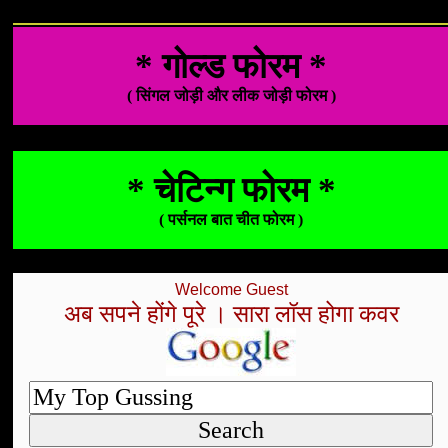
* गोल्ड फोरम *
( सिंगल जोड़ी और लीक जोड़ी फोरम )
* चेटिन्ग फोरम *
( पर्सनल बात चीत फोरम )
Welcome Guest
अब सपने होंगे पूरे । सारा लॉस होगा कवर