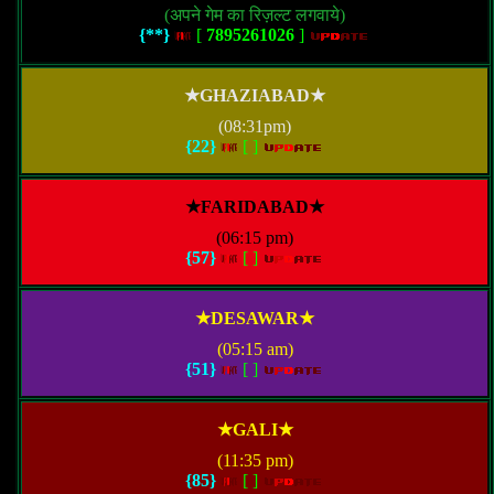
(अपने गेम का रिज़ल्ट लगवाये)
{**}
[
7895261026
]
★GHAZIABAD★
(08:31pm)
{22}
[
]
★FARIDABAD★
(06:15 pm)
{57}
[
]
★DESAWAR★
(05:15 am)
{51}
[
]
★GALI★
(11:35 pm)
{85}
[
]