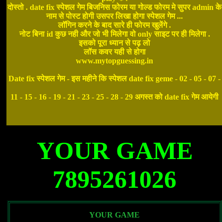
दोस्तो . date fix स्पेशल गेम बिजनिस फोरम या गोल्ड फोरम मे सुपर admin के
नाम से पोस्ट होगी उसपर लिखा होगा स्पेशल गेम ...
लॉगिन करने के बाद सारे ही फोरम खुलेंगे .
नोट बिना id कुछ नही और जो भी मिलेगा वो only साइट पर ही मिलेगा .
इसको पूरा ध्यान से पढ़ लो
लॉस कवर यही से होगा
www.mytopguessing.in
Date fix स्पेशल गेम - इस महीने कि स्पेशल date fix geme - 02 - 05 - 07 -
11 - 15 - 16 - 19 - 21 - 23 - 25 - 28 - 29 अगस्त को date fix गेम आयेगी
YOUR GAME
7895261026
YOUR GAME