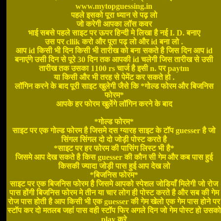
www.mytopguessing.in
पहले इसको पूरा ध्यान से पढ़ लो
जो करेगी आपका लॉस कवर
भाई सबसे पहले साइट पर ऊपर हिन्दी मे लिखा है नई I. D. बनाए
उस पर cllik करो और पूरा पढ़ लो और id बना लो .
आप id किसी भी दिन किसी भी तारीख को बना सकते है जिस दिन आप id
बनाएंगे उसी दिन से पूरे 30 दिन तक आपकी id चलेगी जिस तारीख से उसी
तारीख तक उसका 1100 rs चार्ज है इसी n. पर paytm
या किसी और भी तरह से पेमेंट कर सकते हो .
लॉगिन करने के बाद पूरी साइट खुलेगी जैसे कि *गोल्ड फोरम और बिजनिस
फोरम*
आपके हर फोरम खुलेंगे लॉगिन करने के बाद
*गोल्ड फोरम*
साइट पर एक गोल्ड फोरम है जिसमे दस ग्यारह साइट के टॉप guesser है जो
सिंगल सिंगल दो दो जोड़ी पोस्ट करते है
*साइट पर हर फोरम की पासिंग लिस्ट भी है*
जिसमे आप देख सकते है किस guesser की कौन सी गेम और कब पास हुई
किसकी ज्यादा जोड़ी पास हुई आप देख लो
*बिजनिस फोरम*
साइट पर एक बिजनिस फोरम है जिसमे आपको स्पेशल जोडियाँ मिलेगी जो रोज
पास होंगी बिजनिस फोरम मे तीन या चार लोग ही पोस्ट करते है और सब की गेम
रोज पास होती है आप किसी भी एक guesser की गेम खेलो एक गेम पास होने पर
स्टॉप कर दो मतलब जहां पास वही स्टॉप फिर अगले दिन जो गेम पोस्ट हो उसको
play करे