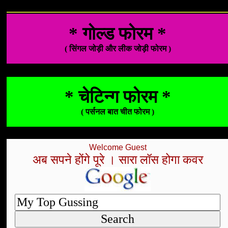
* गोल्ड फोरम *
( सिंगल जोड़ी और लीक जोड़ी फोरम )
* चेटिन्ग फोरम *
( पर्सनल बात चीत फोरम )
Welcome Guest
अब सपने होंगे पूरे । सारा लॉस होगा कवर