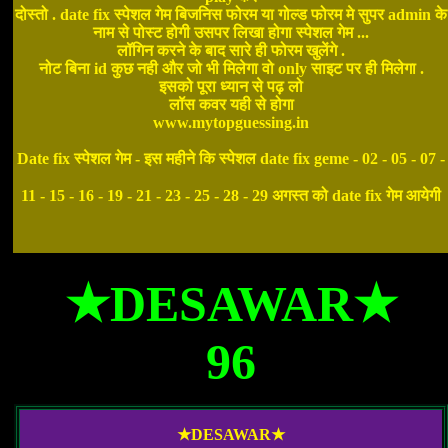
दोस्तो . date fix स्पेशल गेम बिजनिस फोरम या गोल्ड फोरम मे सुपर admin के
नाम से पोस्ट होगी उसपर लिखा होगा स्पेशल गेम ...
लॉगिन करने के बाद सारे ही फोरम खुलेंगे .
नोट बिना id कुछ नही और जो भी मिलेगा वो only साइट पर ही मिलेगा .
इसको पूरा ध्यान से पढ़ लो
लॉस कवर यही से होगा
www.mytopguessing.in
Date fix स्पेशल गेम - इस महीने कि स्पेशल date fix geme - 02 - 05 - 07 -
11 - 15 - 16 - 19 - 21 - 23 - 25 - 28 - 29 अगस्त को date fix गेम आयेगी
★DESAWAR★
96
★DESAWAR★