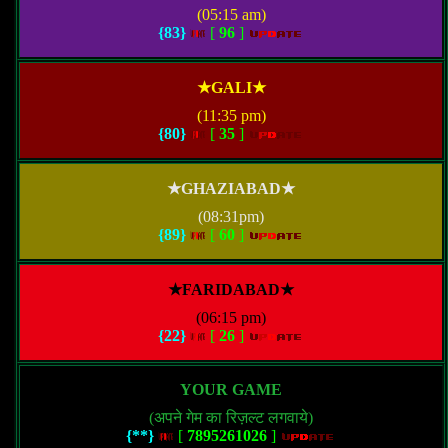
(05:15 am)
{83}
[
96
]
★GALI★
(11:35 pm)
{80}
[
35
]
★GHAZIABAD★
(08:31pm)
{89}
[
60
]
★FARIDABAD★
(06:15 pm)
{22}
[
26
]
YOUR GAME
(अपने गेम का रिज़ल्ट लगवाये)
{**}
[
7895261026
]