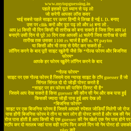
www.mytopguessing.in
पहले इसको पूरा ध्यान से पढ़ लो
जो करेगी आपका लॉस कवर
भाई सबसे पहले साइट पर ऊपर हिन्दी मे लिखा है नई I. D. बनाए
उस पर cllik करो और पूरा पढ़ लो और id बना लो .
आप id किसी भी दिन किसी भी तारीख को बना सकते है जिस दिन आप id
बनाएंगे उसी दिन से पूरे 30 दिन तक आपकी id चलेगी जिस तारीख से उसी
तारीख तक उसका 1100 rs चार्ज है इसी n. पर paytm
या किसी और भी तरह से पेमेंट कर सकते हो .
लॉगिन करने के बाद पूरी साइट खुलेगी जैसे कि *गोल्ड फोरम और बिजनिस
फोरम*
आपके हर फोरम खुलेंगे लॉगिन करने के बाद
*गोल्ड फोरम*
साइट पर एक गोल्ड फोरम है जिसमे दस ग्यारह साइट के टॉप guesser है जो
सिंगल सिंगल दो दो जोड़ी पोस्ट करते है
*साइट पर हर फोरम की पासिंग लिस्ट भी है*
जिसमे आप देख सकते है किस guesser की कौन सी गेम और कब पास हुई
किसकी ज्यादा जोड़ी पास हुई आप देख लो
*बिजनिस फोरम*
साइट पर एक बिजनिस फोरम है जिसमे आपको स्पेशल जोडियाँ मिलेगी जो रोज
पास होंगी बिजनिस फोरम मे तीन या चार लोग ही पोस्ट करते है और सब की गेम
रोज पास होती है आप किसी भी एक guesser की गेम खेलो एक गेम पास होने पर
स्टॉप कर दो मतलब जहां पास वही स्टॉप फिर अगले दिन जो गेम पोस्ट हो उसको
play करे