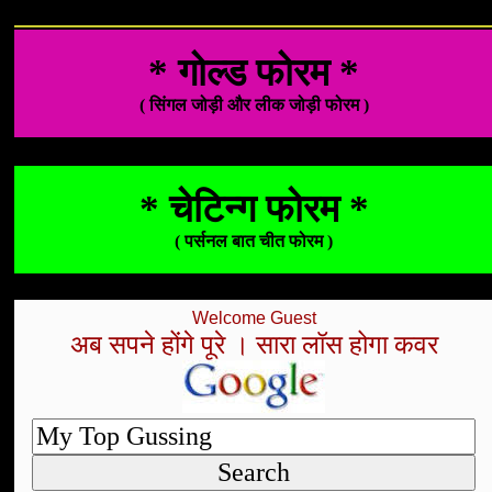
* गोल्ड फोरम *
( सिंगल जोड़ी और लीक जोड़ी फोरम )
* चेटिन्ग फोरम *
( पर्सनल बात चीत फोरम )
Welcome Guest
अब सपने होंगे पूरे । सारा लॉस होगा कवर