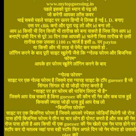
www.mytopguessing.in
पहले इसको पूरा ध्यान से पढ़ लो
जो करेगी आपका लॉस कवर
भाई सबसे पहले साइट पर ऊपर हिन्दी मे लिखा है नई I. D. बनाए
उस पर cllik करो और पूरा पढ़ लो और id बना लो .
आप id किसी भी दिन किसी भी तारीख को बना सकते है जिस दिन आप id
बनाएंगे उसी दिन से पूरे 30 दिन तक आपकी id चलेगी जिस तारीख से उसी
तारीख तक उसका 1100 rs चार्ज है इसी n. पर paytm
या किसी और भी तरह से पेमेंट कर सकते हो .
लॉगिन करने के बाद पूरी साइट खुलेगी जैसे कि *गोल्ड फोरम और बिजनिस
फोरम*
आपके हर फोरम खुलेंगे लॉगिन करने के बाद
*गोल्ड फोरम*
साइट पर एक गोल्ड फोरम है जिसमे दस ग्यारह साइट के टॉप guesser है जो
सिंगल सिंगल दो दो जोड़ी पोस्ट करते है
*साइट पर हर फोरम की पासिंग लिस्ट भी है*
जिसमे आप देख सकते है किस guesser की कौन सी गेम और कब पास हुई
किसकी ज्यादा जोड़ी पास हुई आप देख लो
*बिजनिस फोरम*
साइट पर एक बिजनिस फोरम है जिसमे आपको स्पेशल जोडियाँ मिलेगी जो रोज
पास होंगी बिजनिस फोरम मे तीन या चार लोग ही पोस्ट करते है और सब की गेम
रोज पास होती है आप किसी भी एक guesser की गेम खेलो एक गेम पास होने पर
स्टॉप कर दो मतलब जहां पास वही स्टॉप फिर अगले दिन जो गेम पोस्ट हो उसको
play करे