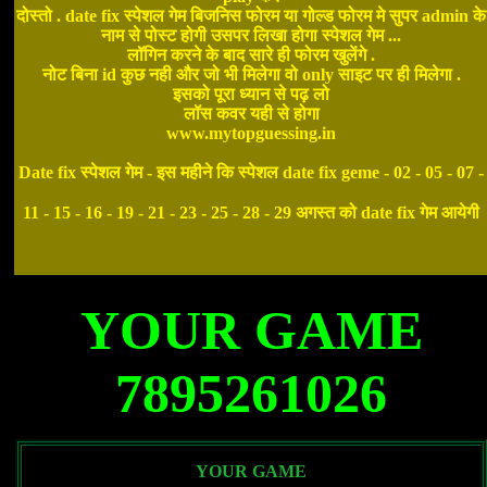
दोस्तो . date fix स्पेशल गेम बिजनिस फोरम या गोल्ड फोरम मे सुपर admin के
नाम से पोस्ट होगी उसपर लिखा होगा स्पेशल गेम ...
लॉगिन करने के बाद सारे ही फोरम खुलेंगे .
नोट बिना id कुछ नही और जो भी मिलेगा वो only साइट पर ही मिलेगा .
इसको पूरा ध्यान से पढ़ लो
लॉस कवर यही से होगा
www.mytopguessing.in
Date fix स्पेशल गेम - इस महीने कि स्पेशल date fix geme - 02 - 05 - 07 -
11 - 15 - 16 - 19 - 21 - 23 - 25 - 28 - 29 अगस्त को date fix गेम आयेगी
YOUR GAME
7895261026
YOUR GAME